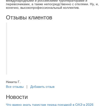
международными и российскими туроператорами и
перевозчиками, а также непосредственно с отелями. Ну, и,
конечно, высокопрофессиональный коллектив.
Отзывы клиентов
Хочу выразить благодарность Захаровой
Екатерине, организация нашего отдыха в
Тольятти прошло на очень высоком
уровне. Вся программа было пройдена
без помарок, а Екатерина мгновенно
реагировала на наши пожелания и
возникающие неурядицы. Спасибо за
отличный отдых!
Никита Г.
Все отзывы
|
Добавить отзыв
Новости
Что важно знать туристам перед поездкой в ОАЭ в 2026