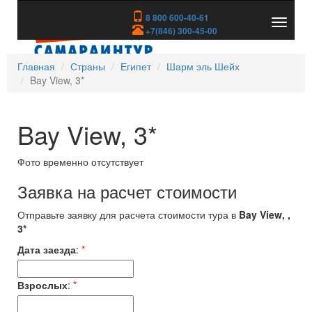
8 800 600-40-61
Показа
+7(846) 300-45-00
скрыть
меню
Главная
Страны
Египет
Шарм эль Шейх
Bay View, 3*
Bay View, 3*
Фото временно отсутствует
Заявка на расчет стоимости
Отправьте заявку для расчета стоимости тура в
Bay View, ,
3*
Дата заезда
:
*
Взрослых
:
*