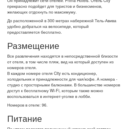
Он принадлежит сети отелей: Prima Hotels. Отель City
прекрасно подойдет для туристов и бизнесменов,
желающих отдохнуть по максимуму.
До расположенной в 300 метрах набережной Тель-Авива
удобно добраться на велосипеде, который
предоставляется бесплатно.
Размещение
Все развлечения находятся в непосредственной близости
от отеля, в том числе пляж, вид на который доступен из
номеров отеля.
В каждом номере отеля City есть кондиционер,
холодильник и принадлежности для чая/кофе. А номера -
студио с просторными балконами. В большинстве номеров
доступ к бесплатному Wi-Fi, которым также можно
воспользоваться в интернет-уголке в лобби.
Номеров в отеле: 96.
Питание
По утрам подается полноценный израильский завтрак