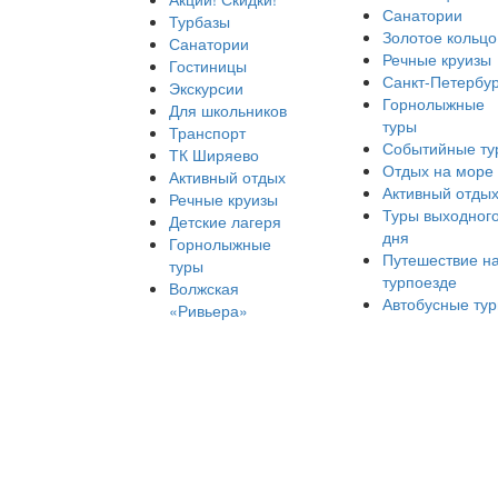
Санатории
Турбазы
Золотое кольцо
Санатории
Речные круизы
Гостиницы
Санкт-Петербур
Экскурсии
Горнолыжные
Для школьников
туры
Транспорт
Событийные ту
ТК Ширяево
Отдых на море
Активный отдых
Активный отды
Речные круизы
Туры выходног
Детские лагеря
дня
Горнолыжные
Путешествие н
туры
турпоезде
Волжская
Автобусные ту
«Ривьера»