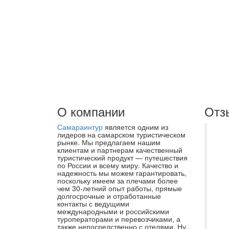
О компании
Отз
Самараинтур
является одним из
Бл
лидеров на самарском туристическом
рынке. Мы предлагаем нашим
ту
клиентам и партнерам качественный
туристический продукт — путешествия
Са
по России и всему миру. Качество и
ме
надежность мы можем гарантировать,
поскольку имеем за плечами более
от
чем 30-летний опыт работы, прямые
долгосрочные и отработанные
по
контакты с ведущими
ка
международными и российскими
туроператорами и перевозчиками, а
св
также непосредственно с отелями. Ну,