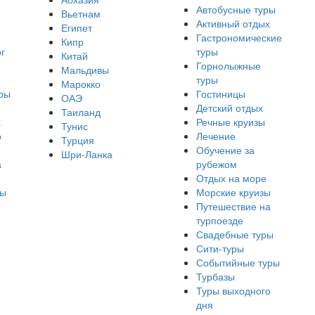
Автобусные туры
Вьетнам
Активный отдых
Египет
Гастрономические
Кипр
г
туры
Китай
Горнолыжные
Мальдивы
туры
Марокко
ры
Гостиницы
ОАЭ
Детский отдых
Таиланд
х
Речные круизы
Тунис
о
Лечение
Турция
Обучение за
Шри-Ланка
а
рубежом
Отдых на море
ры
Морские круизы
Путешествие на
турпоезде
Свадебные туры
Сити-туры
Событийные туры
Турбазы
Туры выходного
дня