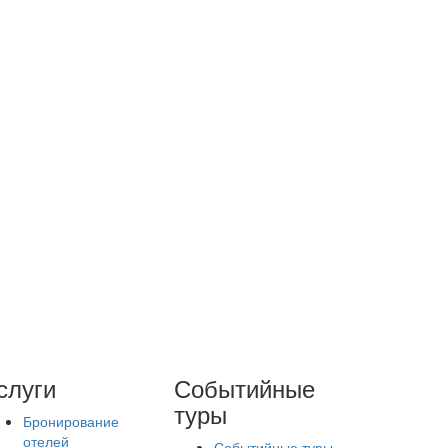
слуги
Событийные
туры
Бронирование
отелей
Событийные туры