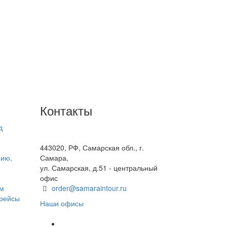
Контакты
д
+7(846) 300-45-00
8 800 600 40 61
443020, РФ, Самарская обл., г.
рию,
Самара,
ул. Самарская, д.51 - центральный
офис
ом
order@samaraintour.ru
 рейсы
Наши офисы