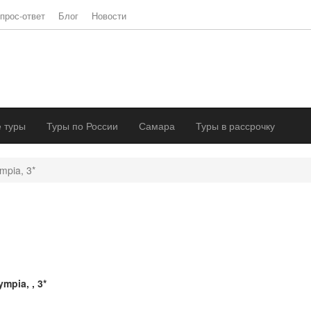
прос-ответ
Блог
Новости
 туры
Туры по России
Самара
Туры в рассрочку
mpia, 3*
ympia, , 3*