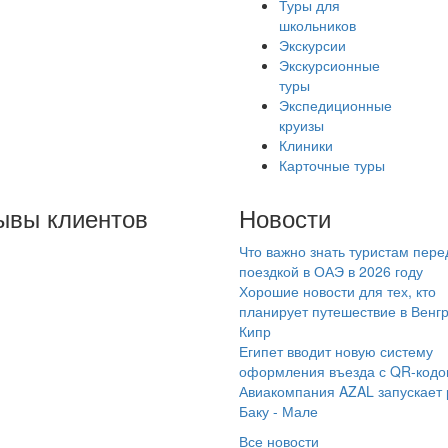
Туры для
школьников
Экскурсии
Экскурсионные
туры
Экспедиционные
круизы
Клиники
Карточные туры
ывы клиентов
Новости
Что важно знать туристам пере
агодарим
поездкой в ОАЭ в 2026 году
рагентство
Хорошие новости для тех, кто
мараинтур, особенно
планирует путешествие в Венг
Кипр
неджера Дарью, за
Египет вводит новую систему
лично организованную
оформления въезда с QR-код
ездку. Все
Авиакомпания AZAL запускает
чественно,
Баку - Мале
оевременно, вежливо.
Все новости