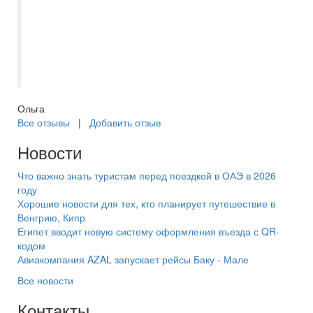
насыщенный. Все довольны, получили
незабываемые впечатления. Евгения
чуткий и внимательный человек,
профессионал своего дела. Большое ей
спасибо.
Ольга
Все отзывы
|
Добавить отзыв
Новости
Что важно знать туристам перед поездкой в ОАЭ в 2026
году
Хорошие новости для тех, кто планирует путешествие в
Венгрию, Кипр
Египет вводит новую систему оформления въезда с QR-
кодом
Авиакомпания AZAL запускает рейсы Баку - Мале
Все новости
Контакты