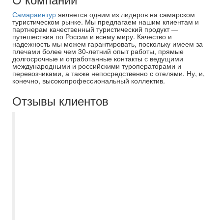
Самараинтур
является одним из лидеров на самарском
туристическом рынке. Мы предлагаем нашим клиентам и
партнерам качественный туристический продукт —
путешествия по России и всему миру. Качество и
надежность мы можем гарантировать, поскольку имеем за
плечами более чем 30-летний опыт работы, прямые
долгосрочные и отработанные контакты с ведущими
международными и российскими туроператорами и
перевозчиками, а также непосредственно с отелями. Ну, и,
конечно, высокопрофессиональный коллектив.
Отзывы клиентов
Спасибо большое менеджеру Евгении за
хорошо организованную групповую
поездку в Санкт-Петербург. Группа была
большая -48 человек, Евгения
посоветовала как и куда лучше
организовать посещения, чтобы не
пришлось ждать подгруппы. Вообще
график экскурсий был плотный и