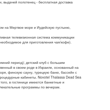
и, выдачей полотенец - бесплатная доставка
идом на Мертвое море и Иудейскую пустыню,
тивная телевизионная система коммуникации
е необходимое для приготовления чая/кофе).
зимний период); детский клуб с большим
ственный в своем роде в Израиле, основанный на
оря, финскую сауну, турецкую баню, бассейн с
роцедурные кабинеты. Novotel Thalassa Dead Sea
ого, в гостинице имеются банкетные и
влекательные программы по вечерам.