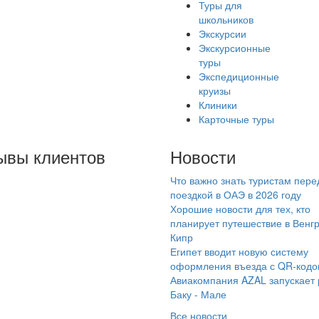
Туры для
школьников
Экскурсии
Экскурсионные
туры
Экспедиционные
круизы
Клиники
Карточные туры
ывы клиентов
Новости
Что важно знать туристам пере
давно вернулись с
поездкой в ОАЭ в 2026 году
ра и очень хочется
Хорошие новости для тех, кто
тавить свою
планирует путешествие в Венг
Кипр
агодарность
Египет вводит новую систему
мараинтур , в
оформления въезда с QR-код
обенности менеджеру
Авиакомпания AZAL запускает
мик! Брали тур в
Баку - Мале
ипет по раннему
Все новости