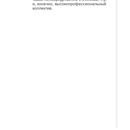
и, конечно, высокопрофессиональный
бр
коллектив.
пр
вы
Da
От
,в
Эк
ме
, 
,в
лю
Ви
лю
ра
Са
пу
Ва