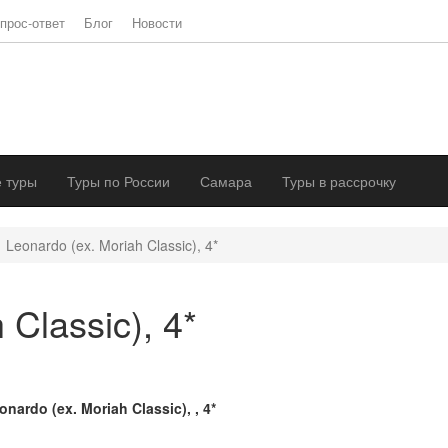
прос-ответ
Блог
Новости
 туры
Туры по России
Самара
Туры в рассрочку
Leonardo (ex. Moriah Classic), 4*
 Classic), 4*
onardo (ex. Moriah Classic), , 4*