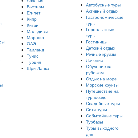
Абхазия
Автобусные туры
Вьетнам
Активный отдых
Египет
Гастрономические
Кипр
г
туры
Китай
Горнолыжные
Мальдивы
туры
Марокко
ры
Гостиницы
ОАЭ
Детский отдых
Таиланд
х
Речные круизы
Тунис
о
Лечение
Турция
Обучение за
Шри-Ланка
а
рубежом
Отдых на море
ры
Морские круизы
Путешествие на
турпоезде
Свадебные туры
Сити-туры
Событийные туры
Турбазы
Туры выходного
дня