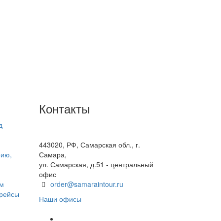
Контакты
д
+7(846) 300-45-00
8 800 600 40 61
443020, РФ, Самарская обл., г.
рию,
Самара,
ул. Самарская, д.51 - центральный
офис
ом
order@samaraintour.ru
 рейсы
Наши офисы