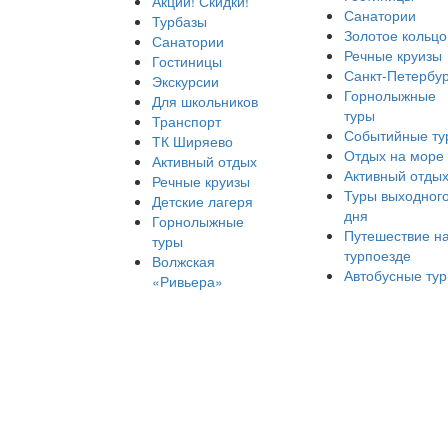
Акции! Скидки!
Санатории
Турбазы
Золотое кольцо
Санатории
Речные круизы
Гостиницы
Санкт-Петербур
Экскурсии
Горнолыжные
Для школьников
туры
Транспорт
Событийные ту
ТК Ширяево
Отдых на море
Активный отдых
Активный отды
Речные круизы
Туры выходног
Детские лагеря
дня
Горнолыжные
Путешествие н
туры
турпоезде
Волжская
Автобусные ту
«Ривьера»