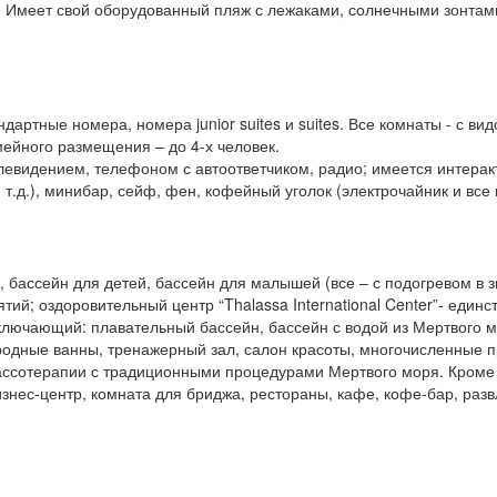
к. Имеет свой оборудованный пляж с лежаками, солнечными зонтам
дартные номера, номера junior suites и suites. Все комнаты - с в
мейного размещения – до 4-х человек.
видением, телефоном с автоответчиком, радио; имеется интерак
и т.д.), минибар, сейф, фен, кофейный уголок (электрочайник и вс
, бассейн для детей, бассейн для малышей (все – с подогревом в 
тий; оздоровительный центр “Thalassa International Center”- един
ключающий: плавательный бассейн, бассейн с водой из Мертвого м
родные ванны, тренажерный зал, салон красоты, многочисленные п
ассотерапии с традиционными процедурами Мертвого моря. Кроме т
знес-центр, комната для бриджа, рестораны, кафе, кофе-бар, раз