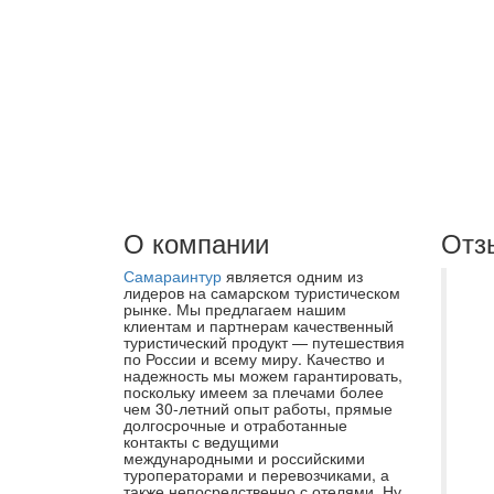
О компании
Отз
Самараинтур
является одним из
Не
лидеров на самарском туристическом
рынке. Мы предлагаем нашим
ту
клиентам и партнерам качественный
туристический продукт — путешествия
ос
по России и всему миру. Качество и
бл
надежность мы можем гарантировать,
поскольку имеем за плечами более
Са
чем 30-летний опыт работы, прямые
долгосрочные и отработанные
ос
контакты с ведущими
Ас
международными и российскими
туроператорами и перевозчиками, а
Ег
также непосредственно с отелями. Ну,