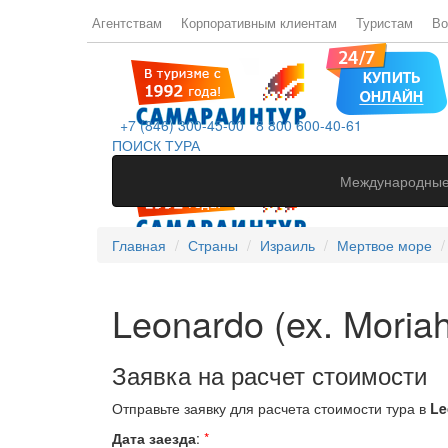
Агентствам
Корпоративным клиентам
Туристам
Во
+7 (846) 300-45-00
8 800 600-40-61
ПОИСК ТУРА
Международные
Главная
Страны
Израиль
Мертвое море
Leonardo (ex. Moriah
Заявка на расчет стоимости
Отправьте заявку для расчета стоимости тура в
Le
Дата заезда
:
*