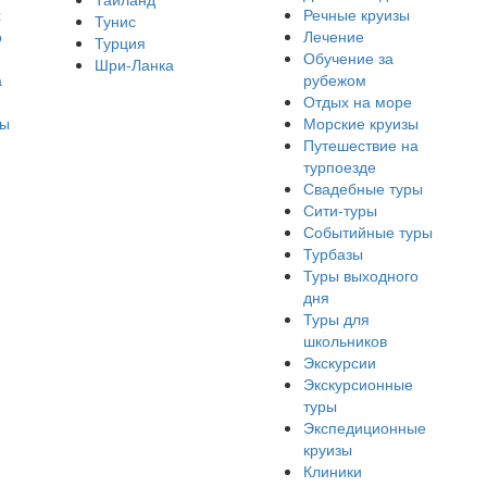
х
Речные круизы
Тунис
о
Лечение
Турция
Обучение за
Шри-Ланка
а
рубежом
Отдых на море
ры
Морские круизы
Путешествие на
турпоезде
Свадебные туры
Сити-туры
Событийные туры
Турбазы
Туры выходного
дня
Туры для
школьников
Экскурсии
Экскурсионные
туры
Экспедиционные
круизы
Клиники