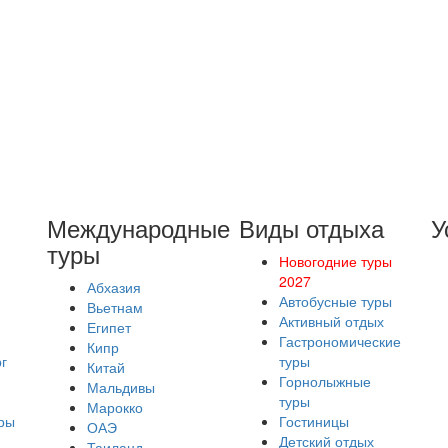
Международные
Виды отдыха
У
туры
Новогодние туры
2027
Абхазия
Автобусные туры
Вьетнам
Активный отдых
Египет
Гастрономические
Кипр
г
туры
Китай
Горнолыжные
Мальдивы
туры
Марокко
ры
Гостиницы
ОАЭ
Детский отдых
Таиланд