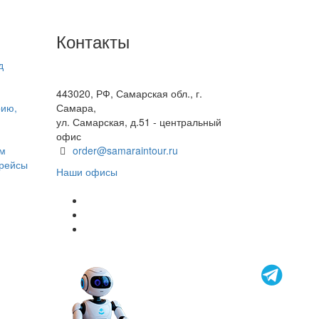
Контакты
д
+7(846) 300-45-00
8 800 600 40 61
443020, РФ, Самарская обл., г.
рию,
Самара,
ул. Самарская, д.51 - центральный
офис
ом
order@samaraintour.ru
 рейсы
Наши офисы