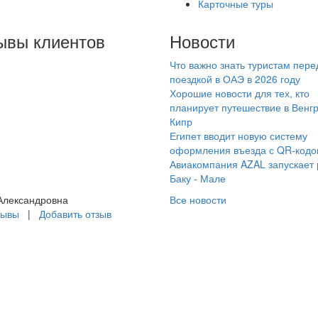
Карточные туры
ывы клиентов
Новости
Что важно знать туристам пере
асибо менеджеру
поездкой в ОАЭ в 2026 году
гении за организацию
Хорошие новости для тех, кто
шего отдыха, который
планирует путешествие в Венг
Кипр
а организовала не в
Египет вводит новую систему
рвый раз. Будем
оформления въезда с QR-код
ращаться еще!!!
Авиакомпания AZAL запускает
Баку - Мале
Александровна
Все новости
зывы
|
Добавить отзыв