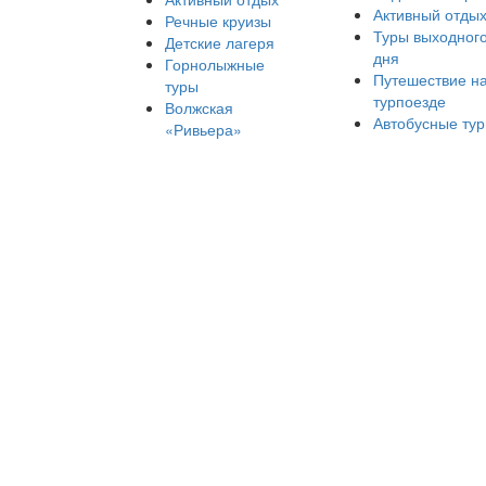
Активный отды
Речные круизы
Туры выходног
Детские лагеря
дня
Горнолыжные
Путешествие н
туры
турпоезде
Волжская
Автобусные ту
«Ривьера»