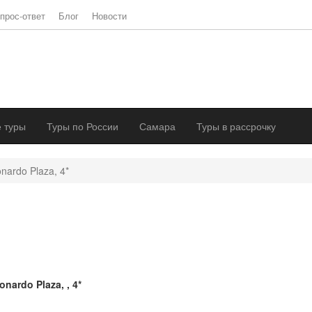
прос-ответ
Блог
Новости
 туры
Туры по России
Самара
Туры в рассрочку
nardo Plaza, 4*
onardo Plaza, , 4*