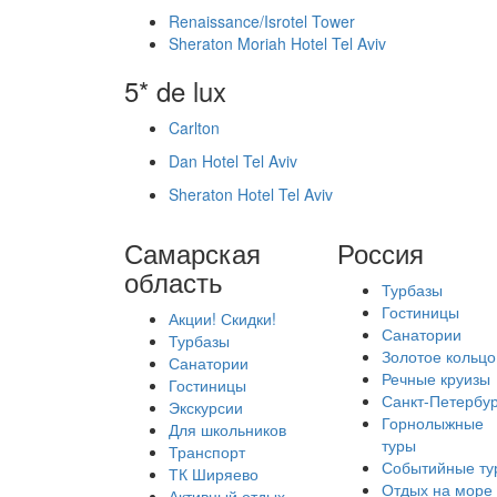
Renaissance/Isrotel Tower
Sheraton Moriah Hotel Tel Aviv
5* de lux
Carlton
Dan Hotel Tel Aviv
Sheraton Hotel Tel Aviv
Самарская
Россия
область
Турбазы
Гостиницы
Акции! Скидки!
Санатории
Турбазы
Золотое кольцо
Санатории
Речные круизы
Гостиницы
Санкт-Петербур
Экскурсии
Горнолыжные
Для школьников
туры
Транспорт
Событийные ту
ТК Ширяево
Отдых на море
Активный отдых