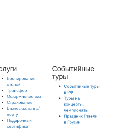
слуги
Событийные
туры
Бронирование
отелей
Событийные туры
Трансфер
в РФ
Оформление виз
Туры на
Страхование
концерты,
Бизнес-залы в а/
чемпионаты
порту
Праздник Ртвели
Подарочный
в Грузии
сертификат