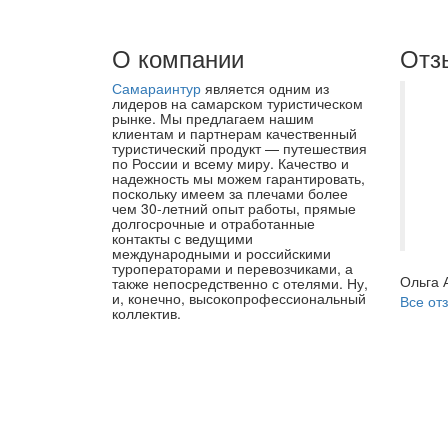
О компании
Отз
Самараинтур
является одним из
Сп
лидеров на самарском туристическом
рынке. Мы предлагаем нашим
Ев
клиентам и партнерам качественный
туристический продукт — путешествия
на
по России и всему миру. Качество и
он
надежность мы можем гарантировать,
поскольку имеем за плечами более
пе
чем 30-летний опыт работы, прямые
долгосрочные и отработанные
об
контакты с ведущими
международными и российскими
туроператорами и перевозчиками, а
Ольга 
также непосредственно с отелями. Ну,
и, конечно, высокопрофессиональный
Все от
коллектив.