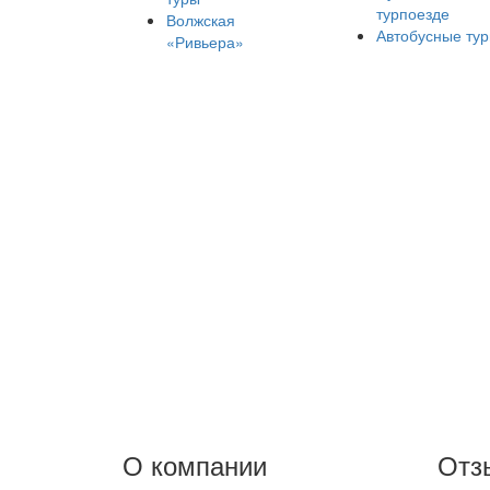
турпоезде
Волжская
Автобусные ту
«Ривьера»
О компании
Отз