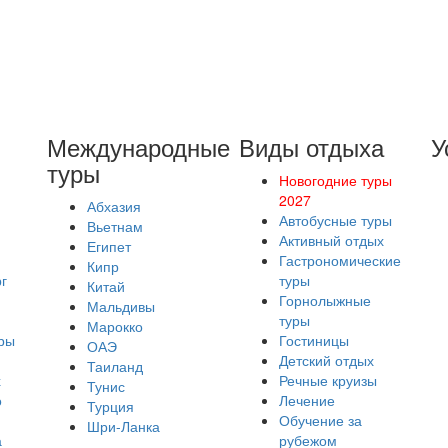
Международные
Виды отдыха
У
туры
Новогодние туры
2027
Абхазия
Автобусные туры
Вьетнам
Активный отдых
Египет
Гастрономические
Кипр
г
туры
Китай
Горнолыжные
Мальдивы
туры
Марокко
ры
Гостиницы
ОАЭ
Детский отдых
Таиланд
х
Речные круизы
Тунис
о
Лечение
Турция
Обучение за
Шри-Ланка
а
рубежом