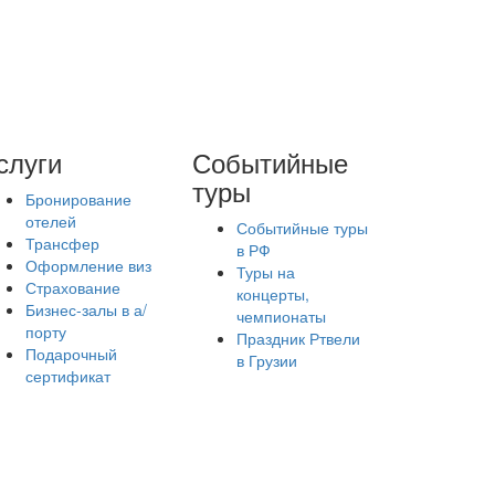
слуги
Событийные
туры
Бронирование
отелей
Событийные туры
Трансфер
в РФ
Оформление виз
Туры на
Страхование
концерты,
Бизнес-залы в а/
чемпионаты
порту
Праздник Ртвели
Подарочный
в Грузии
сертификат