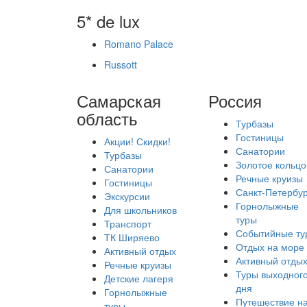
5* de lux
Romano Palace
Russott
Самарская
Россия
область
Турбазы
Гостиницы
Акции! Скидки!
Санатории
Турбазы
Золотое кольцо
Санатории
Речные круизы
Гостиницы
Санкт-Петербур
Экскурсии
Горнолыжные
Для школьников
туры
Транспорт
Событийные ту
ТК Ширяево
Отдых на море
Активный отдых
Активный отды
Речные круизы
Туры выходног
Детские лагеря
дня
Горнолыжные
Путешествие н
туры