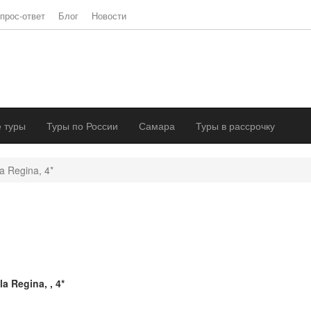
прос-ответ
Блог
Новости
 туры
Туры по России
Самара
Туры в рассрочку
a Regina, 4*
la Regina, , 4*