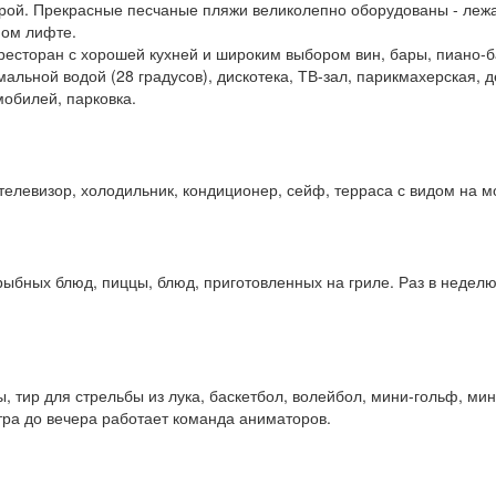
ой. Прекрасные песчаные пляжи великолепно оборудованы - лежак
ном лифте.
ресторан с хорошей кухней и широким выбором вин, бары, пиано-б
мальной водой (28 градусов), дискотека, ТВ-зал, парикмахерская, 
мобилей, парковка.
телевизор, холодильник, кондиционер, сейф, терраса с видом на м
 рыбных блюд, пиццы, блюд, приготовленных на гриле. Раз в недел
, тир для стрельбы из лука, баскетбол, волейбол, мини-гольф, ми
утра до вечера работает команда аниматоров.