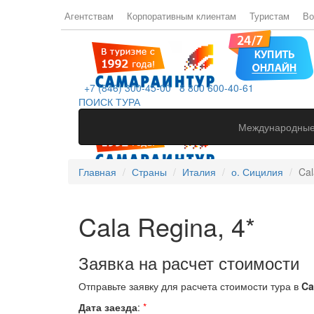
Агентствам
Корпоративным клиентам
Туристам
Во
+7 (846) 300-45-00
8 800 600-40-61
ПОИСК ТУРА
Международные
Главная
Страны
Италия
о. Сицилия
Cal
Cala Regina, 4*
Заявка на расчет стоимости
Отправьте заявку для расчета стоимости тура в
Ca
Дата заезда
:
*