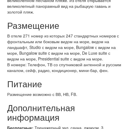
великолепном песчаном пляже. Из отеля открывается
великолепный панорамный вид на рыбацкую гавань и
золотой пляж.
Размещение
В отеле 271 номер из которых 247 стандартных номеров с
фронтальным или боковым видом на море, видом на
ландшафт, Studio с видом на море, Bungalow с видом на
море, Bungalow suite c видом на море, De Luxe suite с
видом на море, Presidential suite с видом на море.
В номере: Телефон, ТВ со спутниковой антенной и русским
каналом, сейф, радио, кондиционер, мини-бар, фен.
Питание
Размещение возможно с ВВ, НВ, FВ.
Дополнительная
информация
Бесплатные:
Тренажерный зал, сауна, джакузи, 3