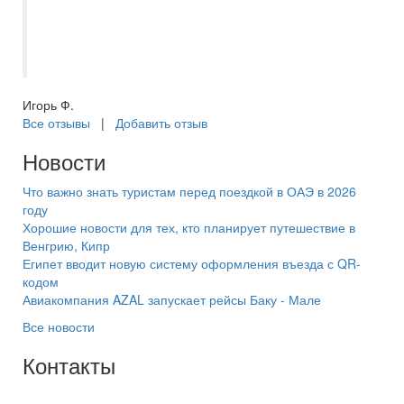
доплат,чему мы были приятно удивлены.
Отдых прошел замечательно! Спасибо
менеджеру Асмик за удавшийся отдых!
Игорь Ф.
Все отзывы
|
Добавить отзыв
Новости
Что важно знать туристам перед поездкой в ОАЭ в 2026
году
Хорошие новости для тех, кто планирует путешествие в
Венгрию, Кипр
Египет вводит новую систему оформления въезда с QR-
кодом
Авиакомпания AZAL запускает рейсы Баку - Мале
Все новости
Контакты
+7(846) 300-45-00