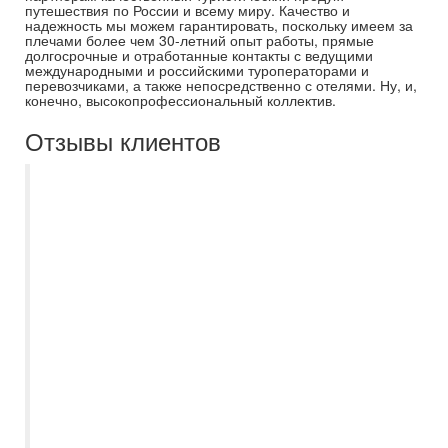
путешествия по России и всему миру. Качество и
надежность мы можем гарантировать, поскольку имеем за
плечами более чем 30-летний опыт работы, прямые
долгосрочные и отработанные контакты с ведущими
международными и российскими туроператорами и
перевозчиками, а также непосредственно с отелями. Ну, и,
конечно, высокопрофессиональный коллектив.
Отзывы клиентов
Несколько раз покупали туры в Турцию и
Египет через турфирму Самараинтур. В
этом году нам помогала выбрать тур
менеджер Асмик. Предложила нам
выгодные варианты и удобные вылеты.
Документы пришли вовремя на почту,как
мы и просили. В этот раз мы выбрали
отель MC Machbery 4*. Но по прилету нам
заменили наш отель на отель из той же
сети MC Park Beach Resort 5* с системой
питания ультра всё включено без