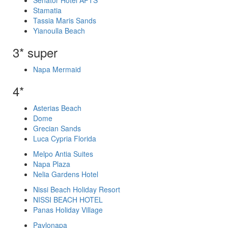
Senator Hotel APTS
Stamatia
Tassia Maris Sands
Yianoulla Beach
3* super
Napa Mermaid
4*
Asterias Beach
Dome
Grecian Sands
Luca Cypria Florida
Melpo Antia Suites
Napa Plaza
Nelia Gardens Hotel
Nissi Beach Holiday Resort
NISSI BEACH HOTEL
Panas Holiday Village
Pavlonapa