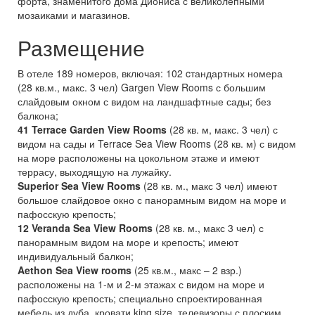
форта, знаменитого дома Диониса с великолепными
мозаиками и магазинов.
Размещение
В отеле 189 номеров, включая: 102 cтандартных номера
(28 кв.м., макс. 3 чел) Gargen View Rooms с большим
слайдовым окном с видом на ландшафтные сады; без
балкона;
41 Terrace Garden View Rooms
(28 кв. м, макс. 3 чел) с
видом на сады и Terrace Sea View Rooms (28 кв. м) с видом
на море расположены на цокольном этаже и имеют
террасу, выходящую на лужайку.
Superior Sea View Rooms
(28 кв. м., макс 3 чел) имеют
большое слайдовое окно с панорамным видом на море и
пафосскую крепость;
12 Veranda Sea View Rooms
(28 кв. м., макс 3 чел) с
панорамным видом на море и крепость; имеют
индивидуальный балкон;
Aethon Sea View rooms
(25 кв.м., макс – 2 взр.)
расположены на 1-м и 2-м этажах с видом на море и
пафосскую крепость; специально спроектированная
мебель из дуба, кровати king size, телевизоры с плоским