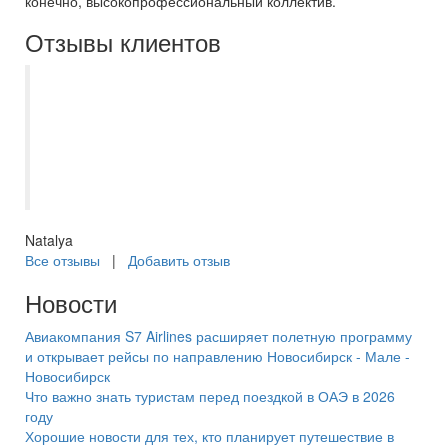
конечно, высокопрофессиональный коллектив.
Отзывы клиентов
Как всегда все прошло на отлично.
Сотрудники всегда на связи. Виктория
менеджер все объяснила, проблем не
возникло, помогла детям сделать
сюрприз ??
Natalya
Все отзывы
|
Добавить отзыв
Новости
Авиакомпания S7 Airlines расширяет полетную программу
и открывает рейсы по направлению Новосибирск - Мале -
Новосибирск
Что важно знать туристам перед поездкой в ОАЭ в 2026
году
Хорошие новости для тех, кто планирует путешествие в