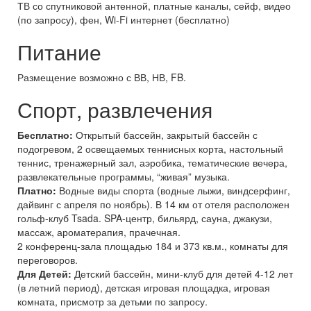
ТВ со спутниковой антенной, платные каналы, сейф, видео
(по запросу), фен, Wi-Fi интернет (бесплатно)
Питание
Размещение возможно с ВВ, НВ, FB.
Спорт, развлечения
Бесплатно:
Открытый бассейн, закрытый бассейн с
подогревом, 2 освещаемых теннисных корта, настольный
теннис, тренажерный зал, аэробика, тематические вечера,
развлекательные программы, “живая” музыка.
Платно:
Водные виды спорта (водные лыжи, виндсерфинг,
дайвинг с апреля по ноябрь). В 14 км от отеля расположен
гольф-клуб Tsada. SPA-центр, бильярд, сауна, джакузи,
массаж, ароматерапия, прачечная.
2 конференц-зала площадью 184 и 373 кв.м., комнаты для
переговоров.
Для Детей:
Детский бассейн, мини-клуб для детей 4-12 лет
(в летний период), детская игровая площадка, игровая
комната, присмотр за детьми по запросу.