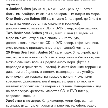
экраном.
9 Junior Suites
(35 кв. м., макс 3 чел.+реб. до 2 лет) с
большим слайдовым окном с панорамным видом на море.
One Bedroom Suites
(55 кв. м, макс 3 чел.+реб. до 2 лет) с
видом на море состоят из спальни и гостиной,
дополнительно имеется CD- и DVD-плеер, кофе-машина.
Two Bedrooms Suites
(73 кв., макс. 6 чел.) с видом на
море имеют 2 отдельные спальни и гостиную,
дополнительно имеется CD- и DVD-плеер, кофе -машина,
эксклюзивные принадлежности для ванной комнаты.
20 Kyma Sea Front Suites
(47 кв. м. макс 3 чел.+реб. до 2
лет) – расположены так близко к морскому побережью, что
можно слышать волны Средиземного моря. (Kyma в
переводе с греческого – волна). Имеют большие террасы с
диваном и обеденным столом, выходящие на лужайку,
великолепные террасы на крыше с дополнительными
креслами. Дополнительный штрих экстравагантности –
шезлонг королевских размеров на газоне. Панорамный вид
на пафосскую крепость. Имеется CD- и DVD-плеер,
эспрессо -машина.
Удобства в номерах
Кондиционер, мини-бар, ванная
комната, душ, туалет, халаты и тапочки, телефон, радио,