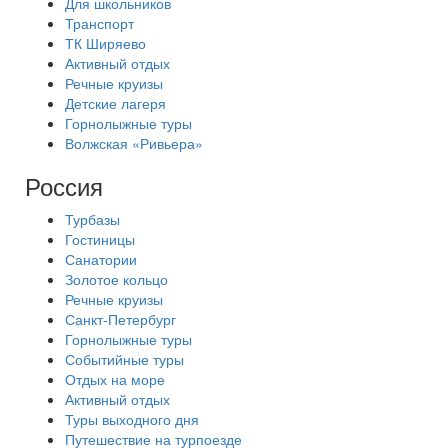
Для школьников
Транспорт
ТК Ширяево
Активный отдых
Речные круизы
Детские лагеря
Горнолыжные туры
Волжская «Ривьера»
Россия
Турбазы
Гостиницы
Санатории
Золотое кольцо
Речные круизы
Санкт-Петербург
Горнолыжные туры
Событийные туры
Отдых на море
Активный отдых
Туры выходного дня
Путешествие на турпоезде