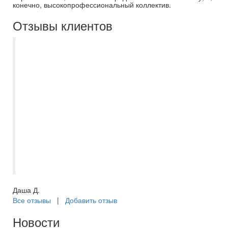
конечно, высокопрофессиональный коллектив.
Отзывы клиентов
Третий раз летаем с Самараинтур, всегда
все организованно и на высшем уровне.
Огромная благодарность менеджеру
Асмик, которая была на связи буквально
24/7, помогла быстро забронировать тур
по выгодной цене, так же сообщала о
всех задержках рейса ,когда мы были на
отдыхе поддерживала связь и
подсказывала! Мы остались довольны!
Отдых прошел на ура!
Даша Д.
Все отзывы
|
Добавить отзыв
Новости