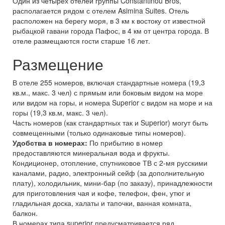
Один из четырех отелей группы Constantinou Bros,
располагается рядом с отелем Asimina Suites. Отель
расположен на берегу моря, в 3 км к востоку от известной
рыбацкой гавани города Пафос, в 4 км от центра города. В
отеле размещаются гости старше 16 лет.
Размещение
В отеле 255 номеров, включая стандартные номера (19,3
кв.м., макс. 3 чел) с прямым или боковым видом на море
или видом на горы, и номера Superior с видом на море и на
горы (19,3 кв.м, макс. 3 чел).
Часть номеров (как стандартных так и Superior) могут быть
совмещенными (только одинаковые типы номеров).
Удобства в номерах:
По прибытию в номер
предоставляются минеральная вода и фрукты.
Кондиционер, отопление, спутниковое ТВ с 2-мя русскими
каналами, радио, электронный сейф (за дополнительную
плату), холодильник, мини-бар (по заказу), принадлежности
для приготовления чая и кофе, телефон, фен, утюг и
гладильная доска, халаты и тапочки, ванная комната,
балкон.
В номерах типа superior предусматривается ряд