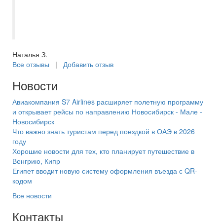
приобретения путёвки. Спасибо большое
за отпуск в этом году, вернулись из
Турции, шикарный отель, в Сиде.
Наталья З.
Все отзывы
|
Добавить отзыв
Новости
Авиакомпания S7 Airlines расширяет полетную программу
и открывает рейсы по направлению Новосибирск - Мале -
Новосибирск
Что важно знать туристам перед поездкой в ОАЭ в 2026
году
Хорошие новости для тех, кто планирует путешествие в
Венгрию, Кипр
Египет вводит новую систему оформления въезда с QR-
кодом
Все новости
Контакты