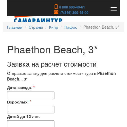
8 800 600-40-61
Показа
+7(846) 300-45-00
скрыть
меню
Главная
Страны
Кипр
Пафос
Phaethon Beach, 3*
Phaethon Beach, 3*
Заявка на расчет стоимости
Отправьте заявку для расчета стоимости тура в
Phaethon
Beach, , 3*
Дата заезда
:
*
Взрослых
:
*
Детей до 12 лет
: