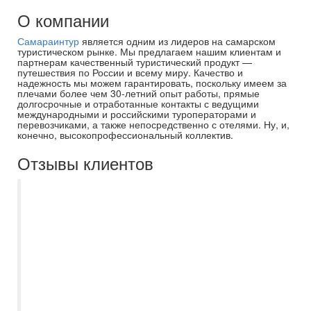
О компании
Самараинтур
является одним из лидеров на самарском
туристическом рынке. Мы предлагаем нашим клиентам и
партнерам качественный туристический продукт —
путешествия по России и всему миру. Качество и
надежность мы можем гарантировать, поскольку имеем за
плечами более чем 30-летний опыт работы, прямые
долгосрочные и отработанные контакты с ведущими
международными и российскими туроператорами и
перевозчиками, а также непосредственно с отелями. Ну, и,
конечно, высокопрофессиональный коллектив.
Отзывы клиентов
Мы на протяжении пяти лет отдыхаем
только с Самараинтур. Рекомендую
нашего бессменного менеджера
Евгению. Всегда на связи, помощь в
выборе отеля, или тура по Волге, отпуск
с ней становиться приятным и
комфортным, с самого начало