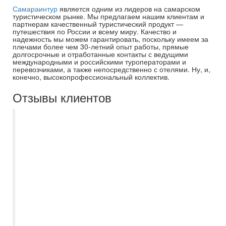
Самараинтур
является одним из лидеров на самарском
туристическом рынке. Мы предлагаем нашим клиентам и
партнерам качественный туристический продукт —
путешествия по России и всему миру. Качество и
надежность мы можем гарантировать, поскольку имеем за
плечами более чем 30-летний опыт работы, прямые
долгосрочные и отработанные контакты с ведущими
международными и российскими туроператорами и
перевозчиками, а также непосредственно с отелями. Ну, и,
конечно, высокопрофессиональный коллектив.
Отзывы клиентов
Мы на протяжении пяти лет отдыхаем
только с Самараинтур. Рекомендую
нашего бессменного менеджера
Евгению. Всегда на связи, помощь в
выборе отеля, или тура по Волге, отпуск
с ней становиться приятным и
комфортным, с самого начало
приобретения путёвки. Спасибо большое
за отпуск в этом году, вернулись из