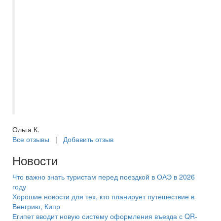
Лучшая организация отдыха в Самаре!
От покупки билетов, до организации
детских лагерей, детских иногородних
экскурсий, зарубежного и санаторного
отдыха! Все всегда оптимальное и
лучшего качества! Особенно хочется
отметить менеджеров Миронову
Евгению, Никола Светлану и Ирину
Романову. Спасибо большое.
Ольга К.
Все отзывы
|
Добавить отзыв
Новости
Что важно знать туристам перед поездкой в ОАЭ в 2026
году
Хорошие новости для тех, кто планирует путешествие в
Венгрию, Кипр
Египет вводит новую систему оформления въезда с QR-