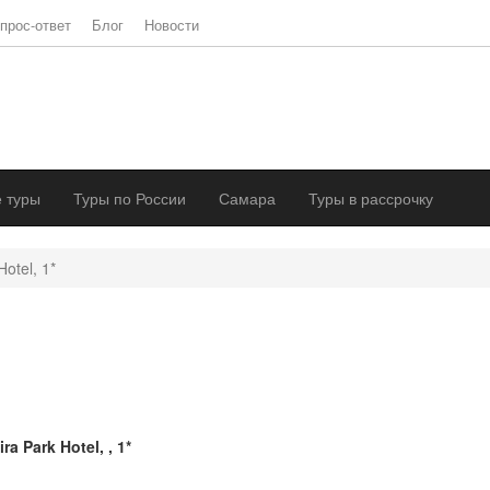
прос-ответ
Блог
Новости
 туры
Туры по России
Самара
Туры в рассрочку
Hotel, 1*
ira Park Hotel, , 1*