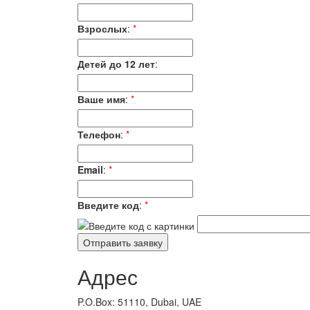
Взрослых
:
*
Детей до 12 лет
:
Ваше имя
:
*
Телефон
:
*
Email
:
*
Введите код
:
*
Адрес
P.O.Box: 51110, Dubai, UAE