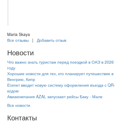
день была со мной на связи и из
ниоткуда нашла нам чартеры, о которых
мы даже не знали. Спасибо ей огромное!
Maria Skaya
Все отзывы
|
Добавить отзыв
Новости
Что важно знать туристам перед поездкой в ОАЭ в 2026
году
Хорошие новости для тех, кто планирует путешествие в
Венгрию, Кипр
Египет вводит новую систему оформления въезда с QR-
кодом
Авиакомпания AZAL запускает рейсы Баку - Мале
Все новости
Контакты
+7(846) 300-45-00