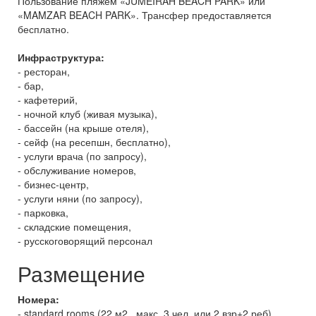
Пользование пляжем «JUMEIRAH BEACH PARK» или
«MAMZAR BEACH PARK». Трансфер предоставляется
бесплатно.
Инфраструктура:
- ресторан,
- бар,
- кафетерий,
- ночной клуб (живая музыка),
- бассейн (на крыше отеля),
- сейф (на ресепшн, бесплатно),
- услуги врача (по запросу),
- обслуживание номеров,
- бизнес-центр,
- услуги няни (по запросу),
- парковка,
- складские помещения,
- русскоговорящий персонал
Размещение
Номера:
- standard rooms (22 м2 , макс. 3 чел. или 2 взр+2 реб)