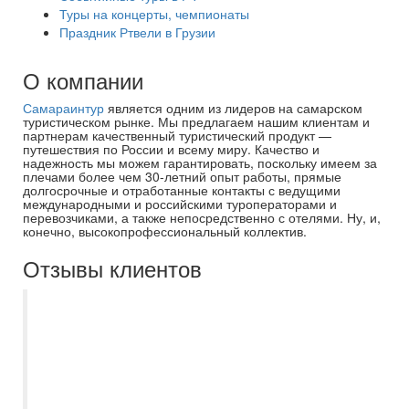
Туры на концерты, чемпионаты
Праздник Ртвели в Грузии
О компании
Самараинтур
является одним из лидеров на самарском
туристическом рынке. Мы предлагаем нашим клиентам и
партнерам качественный туристический продукт —
путешествия по России и всему миру. Качество и
надежность мы можем гарантировать, поскольку имеем за
плечами более чем 30-летний опыт работы, прямые
долгосрочные и отработанные контакты с ведущими
международными и российскими туроператорами и
перевозчиками, а также непосредственно с отелями. Ну, и,
конечно, высокопрофессиональный коллектив.
Отзывы клиентов
Менеджер Есения несколько лет уже
оформляет нам визы и туры. Все четко,
быстро и по делу. Сегодня авиакомпания
(напрямую покупали) отменила нам все
рейсы накануне вылета. Есения весь