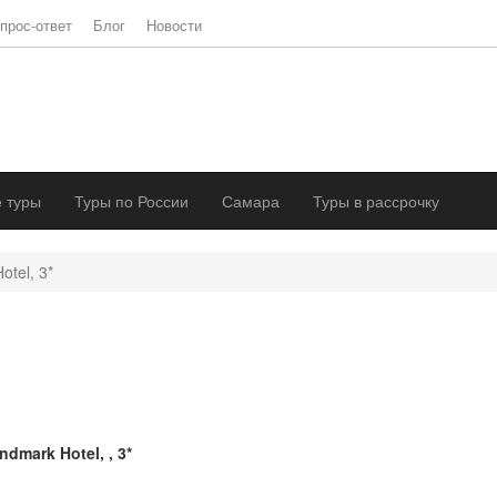
прос-ответ
Блог
Новости
 туры
Туры по России
Самара
Туры в рассрочку
otel, 3*
ndmark Hotel, , 3*