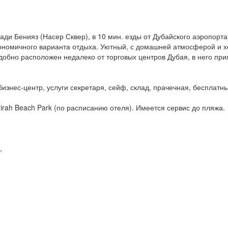
ди Бенияз (Насер Сквер), в 10 мин. езды от Дубайского аэропорта
ономичного варианта отдыха. Уютный, с домашней атмосферой и х
обно расположен недалеко от торговых центров Дубая, в него при
изнес-центр, услуги секретаря, сейф, склад, прачечная, бесплатны
ah Beach Park (по расписанию отеля). Имеется сервис до пляжа.
,