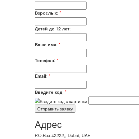
Взрослых
:
*
Детей до 12 лет
:
Ваше имя
:
*
Телефон
:
*
Email
:
*
Введите код
:
*
Адрес
P.O.Box:42222,, Dubai, UAE