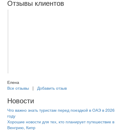
Отзывы клиентов
Добрый день. Ездили в тур Северная
Венеция + Карелия через Самараинтур.
Менеджер Миронова Евгения. Все
документы оформлены мгновенно. Все
четко, быстро, на все наши вопросы
получили консультацию и помощь.
Большое спасибо за четкую организацию.
Надеемся на скорую встречу.
Елена
Все отзывы
|
Добавить отзыв
Новости
Что важно знать туристам перед поездкой в ОАЭ в 2026
году
Хорошие новости для тех, кто планирует путешествие в
Венгрию, Кипр