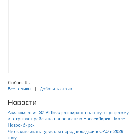
предложила нам отель в Абу-Даби, хотя
изначально даже не рассматривали этот
курорт. Отель Al raha beach превзошел
наши ожидания) А также внимательно
отношение Ирины ко всем документам,
просто у нас ранее был уже негативный
опыт взаимодействия с другими
турагенствами. Теперь только в
Самараинтур за путешествиями??
Любовь Ш.
Все отзывы
|
Добавить отзыв
Новости
Авиакомпания S7 Airlines расширяет полетную программу
и открывает рейсы по направлению Новосибирск - Мале -
Новосибирск
Что важно знать туристам перед поездкой в ОАЭ в 2026
году