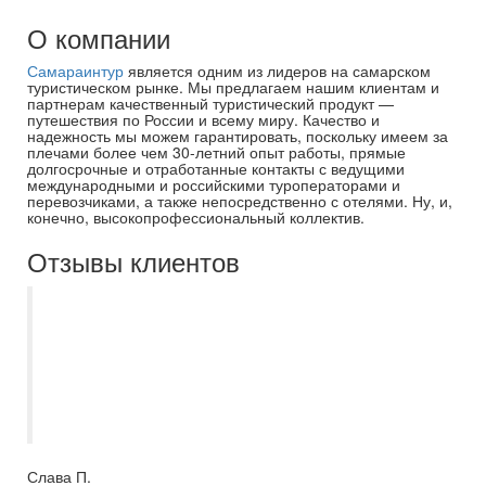
О компании
Самараинтур
является одним из лидеров на самарском
туристическом рынке. Мы предлагаем нашим клиентам и
партнерам качественный туристический продукт —
путешествия по России и всему миру. Качество и
надежность мы можем гарантировать, поскольку имеем за
плечами более чем 30-летний опыт работы, прямые
долгосрочные и отработанные контакты с ведущими
международными и российскими туроператорами и
перевозчиками, а также непосредственно с отелями. Ну, и,
конечно, высокопрофессиональный коллектив.
Отзывы клиентов
Выражаю огромную благодарность
компании Самараинтур в частности
специалисту Кристине за отличную
работу, за быстрый фидбек по моему
кейсу при создании зарубежной карты!
Слава П.