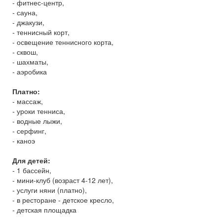
- фитнес-центр,
- сауна,
- джакузи,
- теннисный корт,
- освещение теннисного корта,
- сквош,
- шахматы,
- аэробика
Платно:
- массаж,
- уроки тенниса,
- водные лыжи,
- серфинг,
- каноэ
Для детей:
- 1 бассейн,
- мини-клуб (возраст 4-12 лет),
- услуги няни (платно),
- в ресторане - детское кресло,
- детская площадка