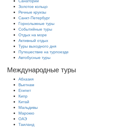
Санатории
Золотое кольцо
Речные круизы
Санкт-Петербург
Горнолыжные туры
Событийные туры
Отдых на море
Активный отдых
Туры выходного дня
Путешествие на турпоезде
Автобусные туры
Международные туры
Абхазия
Вьетнам
Египет
Кипр
Китай
Мальдивы
Марокко
ОАЭ
Таиланд