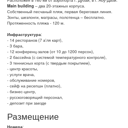
Расположен в 160 км от аэропорта г. Дубай, в г. Абу-Даби.
Main building
– два 20-этажных корпуса.
Собственный песчаный пляж, первая береговая линия.
Зонты, шезлонги, матрасы, полотенца – бесплатно.
Протяженность пляжа - 120 м.
Инфраструктура
:
- 14 ресторанов (7 а'ля карт),
- 3 бара,
- 12 конференц-залов (от 10 до 1200 персон),
- 2 бассейна (с системой температурного контроля),
- 3 теннисных корта (с твердым покрытием),
- центр красоты,
- услуги врача,
- обслуживание номеров,
- сейф на ресепшн (платно),
- бизнес-центр,
- русскоговорящий персонал,
- депозит при заезде
Размещение
Номера
: