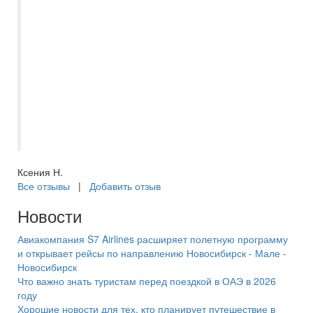
Поездка в Питер получилась благодаря
менеджеру Екатерине. Она помогала
решить все проблемы, всегда на связи и
всем готова помочь и подсказать. Очень
понравилось такое человеческое
отношение. Новогодний Питер
прекрасен! Очень рекомендую. Спасибо
большое менеджеру Екатерине !
Ксения Н.
Все отзывы
|
Добавить отзыв
Новости
Авиакомпания S7 Airlines расширяет полетную программу
и открывает рейсы по направлению Новосибирск - Мале -
Новосибирск
Что важно знать туристам перед поездкой в ОАЭ в 2026
году
Хорошие новости для тех, кто планирует путешествие в