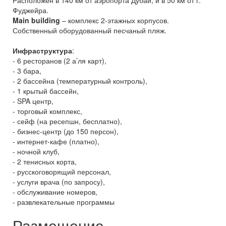
Расположен в 140 км от аэропорта Дубай, и в 50 км от г.
Фуджейра.
Main building
– комплекс 2-этажных корпусов.
Собственный оборудованный песчаный пляж.
Инфраструктура
:
- 6 ресторанов (2 а’ля карт),
- 3 бара,
- 2 бассейна (температурный контроль),
- 1 крытый бассейн,
- SPA центр,
- торговый комплекс,
- сейф (на ресепшн, бесплатно),
- бизнес-центр (до 150 персон),
- интернет-кафе (платно),
- ночной клуб,
- 2 тенисных корта,
- русскоговорящий персонал,
- услуги врача (по запросу),
- обслуживание номеров,
- развлекательные программы
Размещение