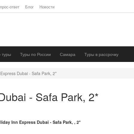
прос-ответ
Блог
Новости
 туры
Туры по России
Самара
Туры в рассрочку
 Express Dubai - Safa Park, 2*
Dubai - Safa Park, 2*
liday Inn Express Dubai - Safa Park, , 2*