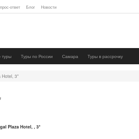
прос-ответ
Блог
Новости
 туры
Туры по России
Самара
Туры в рассрочку
 Hotel, 3*
*
gal Plaza Hotel, , 3*