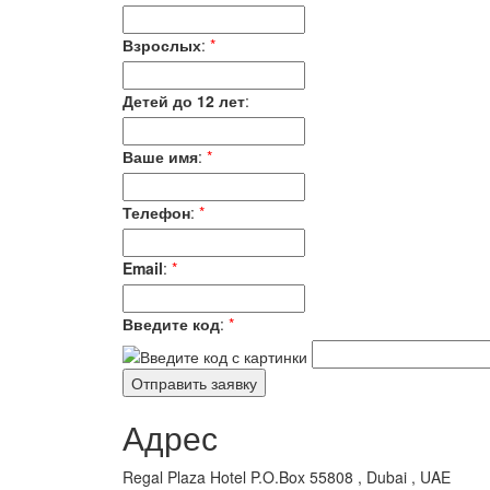
Взрослых
:
*
Детей до 12 лет
:
Ваше имя
:
*
Телефон
:
*
Email
:
*
Введите код
:
*
Адрес
Regal Plaza Hotel P.O.Box 55808 , Dubai , UAE