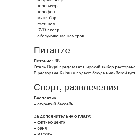
– телевизор
– телефон
– мини-бар
– гостиная
– DVD-плеер
– обслуживание номеров
Питание
Питание:
BB.
Отель Regal предлагает широкий выбор ресторано
В ресторане Kalpaka подают блюда индийской кух
Спорт, развлечения
Бесплатно
– открытый бассейн
За дополнительную плату
:
– фитнес-центр
– баня
– массаж