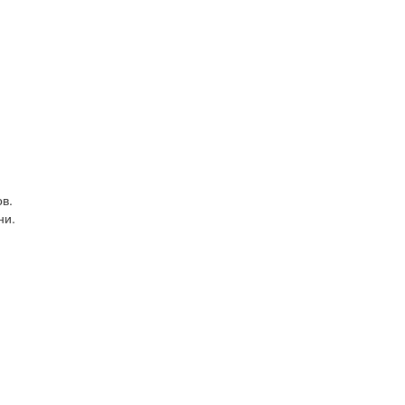
в.
ни.