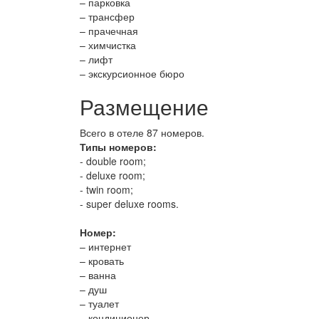
– парковка
– трансфер
– прачечная
– химчистка
– лифт
– экскурсионное бюро
Размещение
Всего в отеле 87 номеров.
Типы номеров:
- double room;
- deluxe room;
- twin room;
- super deluxe rooms.
Номер:
– интернет
– кровать
– ванна
– душ
– туалет
– кондиционер