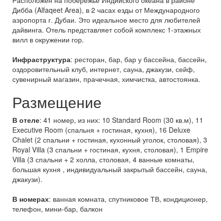
Расположен на побережье Индийского океана в районе
Дибба (Alfaqeet Area), в 2 часах езды от Международного
аэропорта г. Дубаи. Это идеальное место для любителей
дайвинга. Отель представляет собой комплекс 1-этажных
вилл в окружении гор.
Инфраструктура
: ресторан, бар, бар у бассейна, бассейн,
оздоровительный клуб, интернет, сауна, джакузи, сейф,
сувенирный магазин, прачечная, химчистка, автостоянка.
Размещение
В отеле
: 41 номер, из них: 10 Standard Room (30 кв.м), 11
Executive Room (спальня + гостиная, кухня), 16 Deluxe
Chalet (2 спальни + гостиная, кухонный уголок, столовая), 3
Royal Villa (3 спальни + гостиная, кухня, столовая), 1 Empire
Villa (3 спальни + 2 холла, столовая, 4 ванные комнаты,
большая кухня , индивидуальный закрытый бассейн, сауна,
джакузи).
В номерах
: ванная комната, спутниковое ТВ, кондиционер,
телефон, мини-бар, балкон