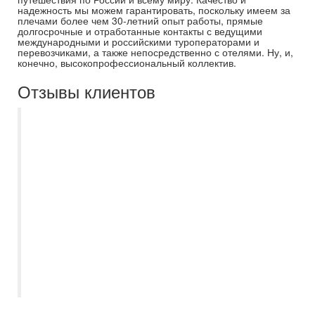
надежность мы можем гарантировать, поскольку имеем за
плечами более чем 30-летний опыт работы, прямые
долгосрочные и отработанные контакты с ведущими
международными и российскими туроператорами и
перевозчиками, а также непосредственно с отелями. Ну, и,
конечно, высокопрофессиональный коллектив.
Отзывы клиентов
Мы на протяжении пяти лет отдыхаем
только с Самараинтур. Рекомендую
нашего бессменного менеджера
Евгению. Всегда на связи, помощь в
выборе отеля, или тура по Волге, отпуск
с ней становиться приятным и
комфортным, с самого начало
приобретения путёвки. Спасибо большое
за отпуск в этом году, вернулись из
Турции, шикарный отель, в Сиде.