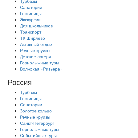
Турбазы
Санатории
Гостиницы
Экскурсии
Для школьников
Транспорт
ТК Ширяево
Активный отдых
Речные круизы
Детские лагеря
Горнолыжные туры
Волжская «Ривьера»
Россия
Турбазы
Гостиницы
Санатории
Золотое кольцо
Речные круизы
Санкт-Петербург
Горнолыжные туры
Событийные туры