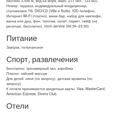
бассейн 3,5х6 м, вид на море, макс. 2+1 чел., 123 м2).
Номер: терраса, индивидуальный кондиционер,
спутниковое ТВ, DVD/СD (Villa и Suite), IDD-телефон,
Интернет Wi-Fi (платно), мини-бар, набор для чая/кофе,
ванна или душ, фен, тапочки, халат, паркет, сейф (на
ресепшн, бесплатно), room service (06:30–23:30)
Питание
Завтрак, полупансион
Спорт, развлечения
Бесплатно: тренажерный зал, аэробика
Платно: тайский массаж
Для детей: няня (по запросу), детская кроватка (по
запросу)
К оплате принимаются кредитные карты: Visa, MasterCard,
American Express, Diners Club
Отели