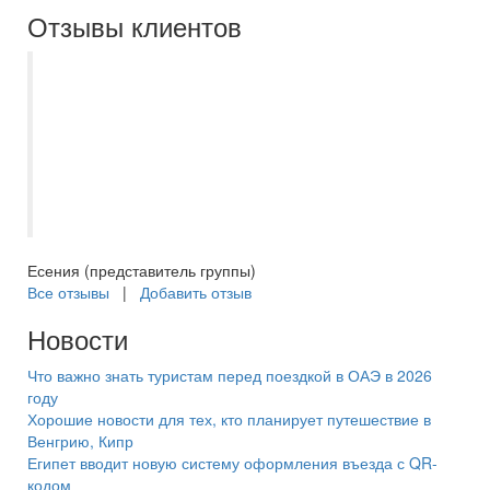
Отзывы клиентов
Экскурсия по храмам "Самара - город
всех вер" прошла замечательно, очень
понравилось. Гид - лучший!
Информативно доступно для учащихся
начальной школы. Учитель, родители и
дети довольны! Спасибо!
Есения (представитель группы)
Все отзывы
|
Добавить отзыв
Новости
Что важно знать туристам перед поездкой в ОАЭ в 2026
году
Хорошие новости для тех, кто планирует путешествие в
Венгрию, Кипр
Египет вводит новую систему оформления въезда с QR-
кодом