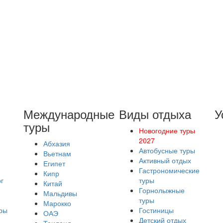
Международные
Виды отдыха
У
туры
Новогодние туры
2027
Абхазия
Автобусные туры
Вьетнам
Активный отдых
Египет
Гастрономические
Кипр
г
туры
Китай
Горнолыжные
Мальдивы
туры
Марокко
ры
Гостиницы
ОАЭ
Детский отдых