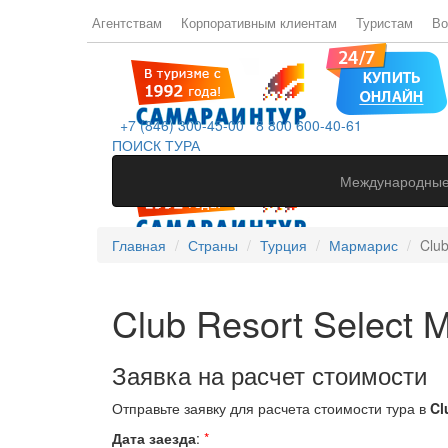
Агентствам
Корпоративным клиентам
Туристам
Во
+7 (846) 300-45-00
8 800 600-40-61
ПОИСК ТУРА
Международные
Главная
Страны
Турция
Мармарис
Club
Club Resort Select M
Заявка на расчет стоимости
Отправьте заявку для расчета стоимости тура в
Cl
Дата заезда
:
*