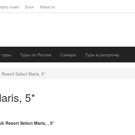
прос-ответ
Блог
Новости
 туры
Туры по России
Самара
Туры в рассрочку
 Resort Select Maris, 5*
aris, 5*
ub Resort Select Maris, , 5*