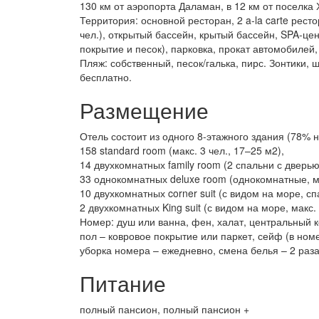
130 км от аэропорта Даламан, в 12 км от поселка
Территория: основной ресторан, 2 a-la carte рес
чел.), открытый бассейн, крытый бассейн, SPA-це
покрытие и песок), парковка, прокат автомобилей
Пляж: собственный, песок/галька, пирс. Зонтики,
бесплатно.
Размещение
Отель состоит из одного 8-этажного здания (78% 
158 standard room (макс. 3 чел., 17–25 м2),
14 двухкомнатных family room (2 спальни с дверью,
33 однокомнатных deluxe room (однокомнатные, мяг
10 двухкомнатных corner suit (с видом на море, сп
2 двухкомнатных King suit (с видом на море, макс. 
Номер: душ или ванна, фен, халат, центральный к
пол – ковровое покрытие или паркет, сейф (в номе
уборка номера – ежедневно, смена белья – 2 раз
Питание
полный пансион, полный пансион +