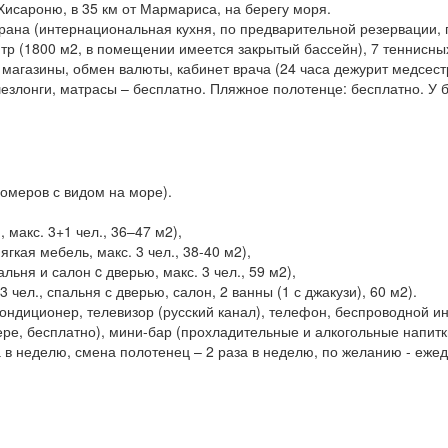
 Хисароню, в 35 км от Мармариса, на берегу моря.
торана (интернациональная кухня, по предварительной резервации, 
нтр (1800 м2, в помещении имеется закрытый бассейн), 7 теннисных
, магазины, обмен валюты, кабинет врача (24 часа дежурит медсест
 шезлонги, матрасы – бесплатно. Пляжное полотенце: бесплатно. У 
номеров с видом на море).
 макс. 3+1 чел., 36–47 м2),
кая мебель, макс. 3 чел., 38-40 м2),
альня и салон c дверью, макс. 3 чел., 59 м2),
3 чел., спальня с дверью, салон, 2 ванны (1 с джакузи), 60 м2).
ондиционер, телевизор (русский канал), телефон, беспроводной ин
ре, бесплатно), мини-бар (прохладительные и алкогольные напитки,
а в неделю, смена полотенец – 2 раза в неделю, по желанию - еже