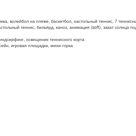
ика, волейбол на пляже, баскетбол, настольный теннис, 7 теннисн
стольный теннис, бильярд, каноэ, анимация (soft), закат солнца п
 виндсерфинг, освещение теннисного корта
ссейн, игровая площадка, мини-горка