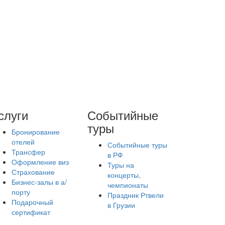
слуги
Событийные
туры
Бронирование
отелей
Событийные туры
Трансфер
в РФ
Оформление виз
Туры на
Страхование
концерты,
Бизнес-залы в а/
чемпионаты
порту
Праздник Ртвели
Подарочный
в Грузии
сертификат