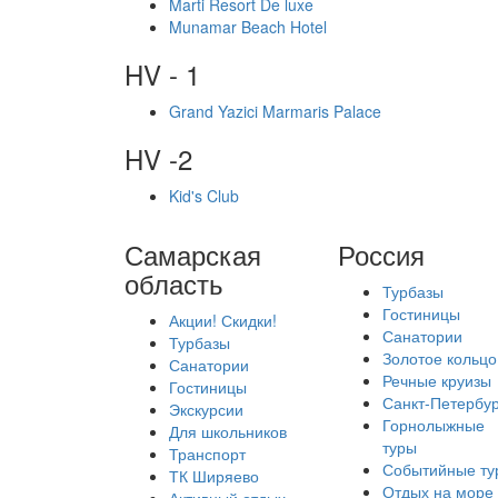
Marti Resort De luxe
Munamar Beach Hotel
HV - 1
Grand Yazici Marmaris Palace
HV -2
Kid's Club
Самарская
Россия
область
Турбазы
Гостиницы
Акции! Скидки!
Санатории
Турбазы
Золотое кольцо
Санатории
Речные круизы
Гостиницы
Санкт-Петербур
Экскурсии
Горнолыжные
Для школьников
туры
Транспорт
Событийные ту
ТК Ширяево
Отдых на море