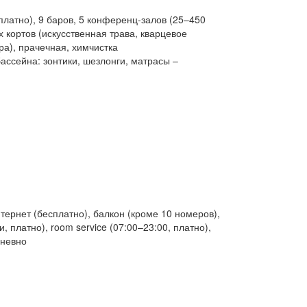
платно), 9 баров, 5 конференц-залов (25–450
 кортов (искусственная трава, кварцевое
ра), прачечная, химчистка
бассейна: зонтики, шезлонги, матрасы –
тернет (бесплатно), балкон (кроме 10 номеров),
 платно), room service (07:00–23:00, платно),
дневно