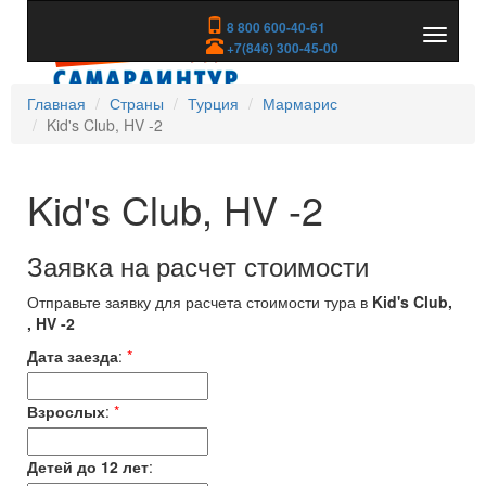
8 800 600-40-61
Показа
+7(846) 300-45-00
скрыть
меню
Главная
Страны
Турция
Мармарис
Kid's Club, HV -2
Kid's Club, HV -2
Заявка на расчет стоимости
Отправьте заявку для расчета стоимости тура в
Kid's Club,
, HV -2
Дата заезда
:
*
Взрослых
:
*
Детей до 12 лет
: