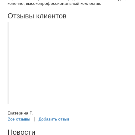
конечно, высокопрофессиональный коллектив.
Отзывы клиентов
Благодарю менеджера Асмик за
успешный подбор тура в ОАЭ в эмират
Шарджа. Отдыхали в Nova park hotel 3*.
В отеле есть русскоговорящий персонал,
рядом находятся ТЦ и автобусная
остановка, с которой удобно
самостоятельно добираться до метро в
Дубае. Есть трансферы на частный и
общественный пляжи, а также до метро в
Дейре. Отдыхом очень довольны!
Екатерина Р.
Все отзывы
|
Добавить отзыв
Новости