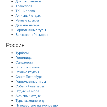
Для школьников
Транспорт
ТК Ширяево
Активный отдых
Речные круизы
Детские лагеря
Горнолыжные туры
Волжская «Ривьера»
Россия
Турбазы
Гостиницы
Санатории
Золотое кольцо
Речные круизы
Санкт-Петербург
Горнолыжные туры
Событийные туры
Отдых на море
Активный отдых
Туры выходного дня
Путешествие на турпоезде