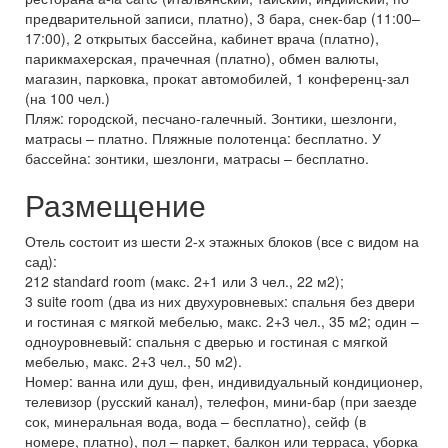
предварительной записи, платно), 3 бара, снек-бар (11:00–
17:00), 2 открытых бассейна, кабинет врача (платно),
парикмахерская, прачечная (платно), обмен валюты,
магазин, парковка, прокат автомобилей, 1 конференц-зал
(на 100 чел.)
Пляж: городской, песчано-галечный. Зонтики, шезлонги,
матрасы – платно. Пляжные полотенца: бесплатно. У
бассейна: зонтики, шезлонги, матрасы – бесплатно.
Размещение
Отель состоит из шести 2-х этажных блоков (все с видом на
сад):
212 standard room (макс. 2+1 или 3 чел., 22 м2);
3 suite room (два из них двухуровневых: спальня без двери
и гостиная с мягкой мебелью, макс. 2+3 чел., 35 м2; один –
одноуровневый: спальня с дверью и гостиная с мягкой
мебелью, макс. 2+3 чел., 50 м2).
Номер: ванна или душ, фен, индивидуальный кондиционер,
телевизор (русский канал), телефон, мини-бар (при заезде
сок, минеральная вода, вода – бесплатно), сейф (в
номере, платно), пол – паркет, балкон или терраса, уборка