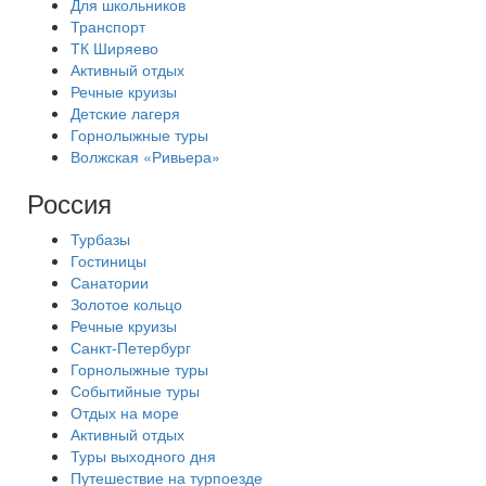
Для школьников
Транспорт
ТК Ширяево
Активный отдых
Речные круизы
Детские лагеря
Горнолыжные туры
Волжская «Ривьера»
Россия
Турбазы
Гостиницы
Санатории
Золотое кольцо
Речные круизы
Санкт-Петербург
Горнолыжные туры
Событийные туры
Отдых на море
Активный отдых
Туры выходного дня
Путешествие на турпоезде