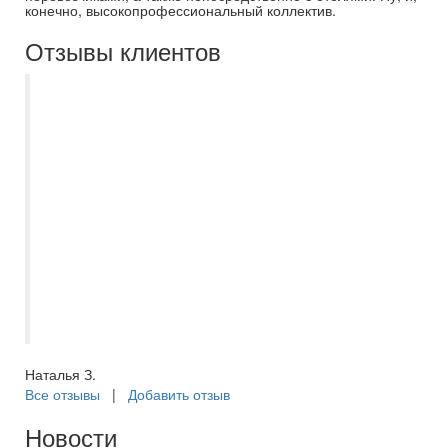
конечно, высокопрофессиональный коллектив.
Отзывы клиентов
Мы на протяжении пяти лет отдыхаем
только с Самараинтур. Рекомендую
нашего бессменного менеджера
Евгению. Всегда на связи, помощь в
выборе отеля, или тура по Волге, отпуск
с ней становиться приятным и
комфортным, с самого начало
приобретения путёвки. Спасибо большое
за отпуск в этом году, вернулись из
Турции, шикарный отель, в Сиде.
Наталья З.
Все отзывы
|
Добавить отзыв
Новости