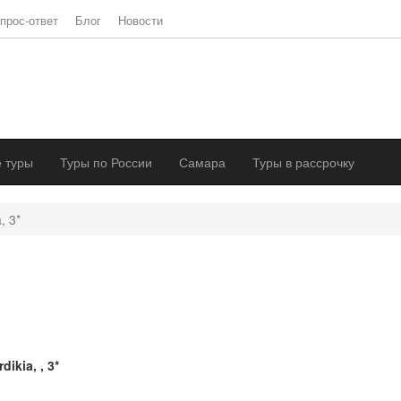
прос-ответ
Блог
Новости
 туры
Туры по России
Самара
Туры в рассрочку
, 3*
dikia, , 3*