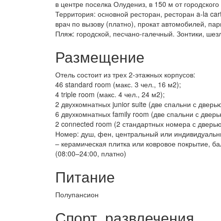
в центре поселка Олудениз, в 150 м от городского
Территория: основной ресторан, ресторан a-la ca
врач по вызову (платно), прокат автомобилей, пар
Пляж: городской, песчано-галечный. Зонтики, шез
Размещение
Отель состоит из трех 2-этажных корпусов:
46 standard room (макс. 3 чел., 16 м2);
4 triple room (макс. 4 чел., 24 м2);
2 двухкомнатных junior suite (две спальни с дверью
6 двухкомнатных family room (две спальни с дверью
2 connected room (2 стандартных номера с дверью, 
Номер: душ, фен, центральный или индивидуальный
– керамическая плитка или ковровое покрытие, ба
(08:00–24:00, платно)
Питание
Полупансион
Спорт, развлечения