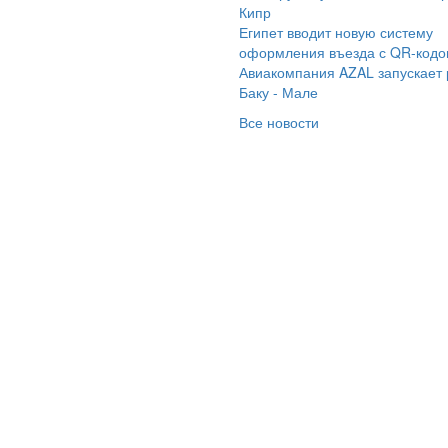
Кипр
амараинтур» за
Египет вводит новую систему
утой круиз! Всё было
оформления въезда с QR-код
осто супер:
Авиакомпания AZAL запускает
тересный маршрут,
Баку - Мале
тное судно и
Все новости
ассные гиды.
обенно крутая
ограмма, которая
зволила нам
любоваться
асивыми видами
ироды и
торическими
стечками. На корабле
ло всё, что нужно для
йфа: удобные каюты,
усная еда и
тересные экскурсии.