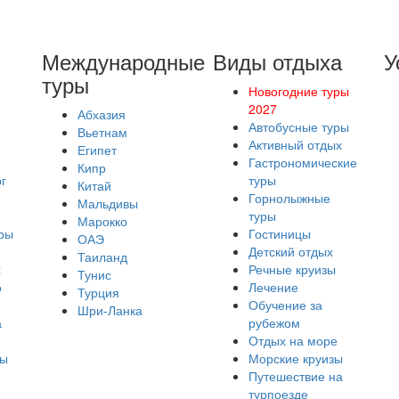
Международные
Виды отдыха
У
туры
Новогодние туры
2027
Абхазия
Автобусные туры
Вьетнам
Активный отдых
Египет
Гастрономические
Кипр
г
туры
Китай
Горнолыжные
Мальдивы
туры
Марокко
ры
Гостиницы
ОАЭ
Детский отдых
Таиланд
х
Речные круизы
Тунис
о
Лечение
Турция
Обучение за
Шри-Ланка
а
рубежом
Отдых на море
ры
Морские круизы
Путешествие на
турпоезде