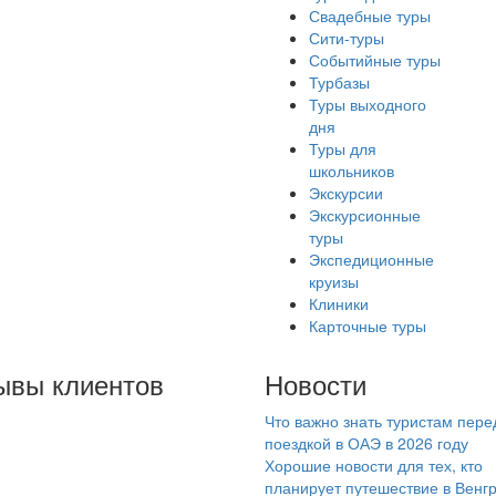
Свадебные туры
Сити-туры
Событийные туры
Турбазы
Туры выходного
дня
Туры для
школьников
Экскурсии
Экскурсионные
туры
Экспедиционные
круизы
Клиники
Карточные туры
ывы клиентов
Новости
Что важно знать туристам пере
лание сказать
поездкой в ОАЭ в 2026 году
ромное спасибо
Хорошие новости для тех, кто
мпании
планирует путешествие в Венг