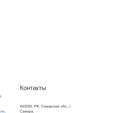
Контакты
д
+7(846) 300-45-00
8 800 600 40 61
443020, РФ, Самарская обл., г.
рию,
Самара,