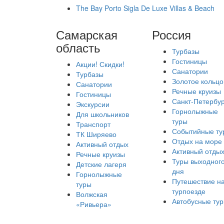
The Bay Porto Sigla De Luxe Villas & Beach
Самарская
Россия
область
Турбазы
Гостиницы
Акции! Скидки!
Санатории
Турбазы
Золотое кольцо
Санатории
Речные круизы
Гостиницы
Санкт-Петербур
Экскурсии
Горнолыжные
Для школьников
туры
Транспорт
Событийные ту
ТК Ширяево
Отдых на море
Активный отдых
Активный отды
Речные круизы
Туры выходног
Детские лагеря
дня
Горнолыжные
Путешествие н
туры
турпоезде
Волжская
Автобусные ту
«Ривьера»