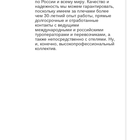
по России и всему миру. Качество и
«С
надежность мы можем гарантировать,
поскольку имеем за плечами более
кр
чем 30-летний опыт работы, прямые
долгосрочные и отработанные
пр
контакты с ведущими
ин
международными и российскими
туроператорами и перевозчиками, а
ую
также непосредственно с отелями. Ну,
и, конечно, высокопрофессиональный
кл
коллектив.
Ос
пр
по
по
кр
пр
ис
ме
бы
ка
вк
ин