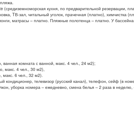
 пляжа.
rte (средиземноморская кухня, по предварительной резервации, пла
ковка, TВ-зал, читальный уголок, прачечная (платно), химчистка (
лонги, матрасы – платно. Пляжные полотенца – платно. У бассейна:
, ванная комната с ванной, макс. 4 чел., 24 м2);
, макс. 4 чел., 30 м2),
макс. 6 чел., 32 м2).
 кондиционер, телевизор (русский канал), телефон, сейф (в номер
лкон, уборка номера – ежедневно, смена белья – 2 раза в неделю, 