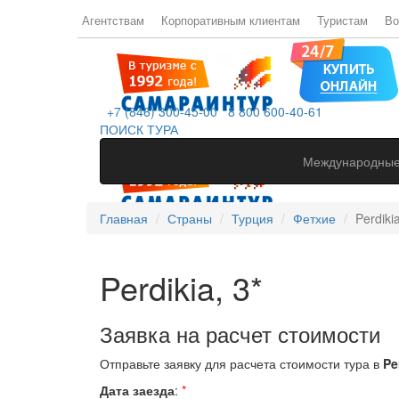
Агентствам
Корпоративным клиентам
Туристам
Во
+7 (846) 300-45-00
8 800 600-40-61
ПОИСК ТУРА
Международные
Главная
Страны
Турция
Фетхие
Perdikia
Perdikia, 3*
Заявка на расчет стоимости
Отправьте заявку для расчета стоимости тура в
Per
Дата заезда
:
*