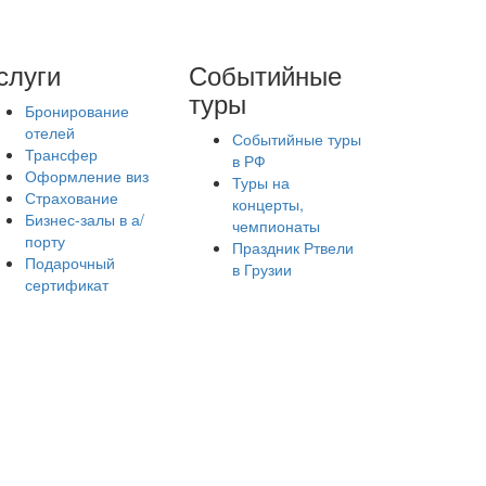
слуги
Событийные
туры
Бронирование
отелей
Событийные туры
Трансфер
в РФ
Оформление виз
Туры на
Страхование
концерты,
Бизнес-залы в а/
чемпионаты
порту
Праздник Ртвели
Подарочный
в Грузии
сертификат