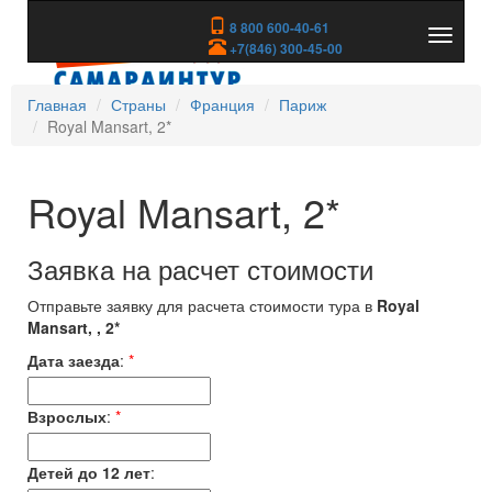
8 800 600-40-61
Показа
+7(846) 300-45-00
скрыть
меню
Главная
Страны
Франция
Париж
Royal Mansart, 2*
Royal Mansart, 2*
Заявка на расчет стоимости
Отправьте заявку для расчета стоимости тура в
Royal
Mansart, , 2*
Дата заезда
:
*
Взрослых
:
*
Детей до 12 лет
: