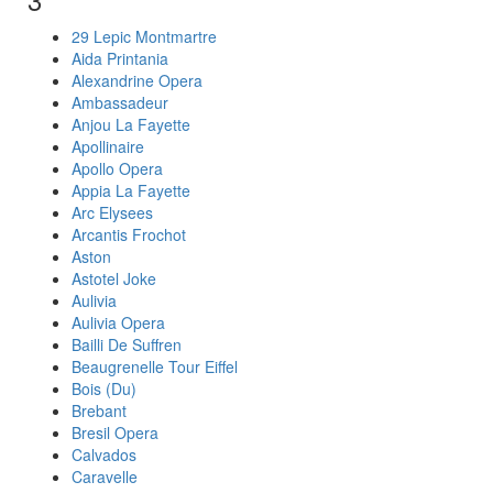
29 Lepic Montmartre
Aida Printania
Alexandrine Opera
Ambassadeur
Anjou La Fayette
Apollinaire
Apollo Opera
Appia La Fayette
Arc Elysees
Arcantis Frochot
Aston
Astotel Joke
Aulivia
Aulivia Opera
Bailli De Suffren
Beaugrenelle Tour Eiffel
Bois (Du)
Brebant
Bresil Opera
Calvados
Caravelle