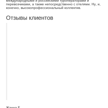
международными и российскими туроператорами и
перевозчиками, а также непосредственно с отелями. Ну, и,
конечно, высокопрофессиональный коллектив.
Отзывы клиентов
С Есенией Полькиной, как
туроперагентом "Самараинтур" знакомы
больше 10 лет. Необыкновенно
отзывчивый и интеллектуально развитый
специалист, который всегда подробно
расскажет и подскажет, правильный
Вариант выбора поездки. Наша семья
активные путишественники и за всё
время, Есения всегда была на связи во
время поездок. Рекомендуем как
отличного и ответственного
туроператора. Из 10 баллов 10+
Жанна Е.