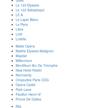
Jules
Le 123 Elysees
Le 123 Sebastopol
LE A
Le Lapin Blanc
Le Pera
Littre
Lotti
Lutetia
Malte Opera
Mathis Elysees Matignon
Mayfair
Millennium
Montfleuri Arc De Triomphe
New Hotel Roblin
Normandy
Onlysuites Paris CDG
Opera Cadet
Park Lane
Pavillon Henri IV
Prince De Galles
Ritz