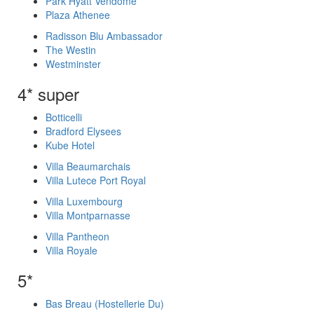
Park Hyatt Vendome
Plaza Athenee
Radisson Blu Ambassador
The Westin
Westminster
4* super
Botticelli
Bradford Elysees
Kube Hotel
Villa Beaumarchais
Villa Lutece Port Royal
Villa Luxembourg
Villa Montparnasse
Villa Pantheon
Villa Royale
5*
Bas Breau (Hostellerie Du)