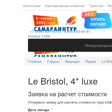
Агентствам
Корпоративным клиентам
Туристам
Во
+7 (846) 300-45-00
8 800 600-40-61
ПОИСК ТУРА
Международные
Главная
Страны
Франция
Париж
Le Bris
Le Bristol, 4* luxe
Заявка на расчет стоимости
Отправьте заявку для расчета стоимости тура в
Le
Дата заезда
:
*