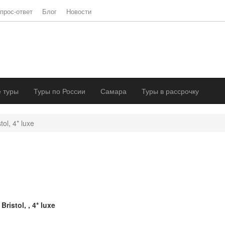
прос-ответ
Блог
Новости
 туры
Туры по России
Самара
Туры в рассрочку
tol, 4* luxe
 Bristol, , 4* luxe