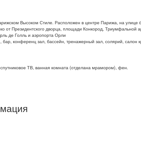
ижском Высоком Стиле. Расположен в центре Парижа, на улице du
ко от Президентского дворца, площади Конкород, Триумфальной ар
арль де Голль и аэропорта Орли
, бар, конференц зал, бассейн, тренажерный зал, солярий, салон 
 спутниковое ТВ, ванная комната (отделана мрамором), фен.
рмация