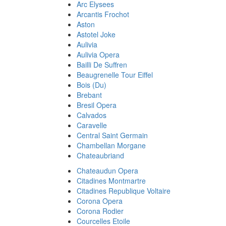
Arc Elysees
Arcantis Frochot
Aston
Astotel Joke
Aulivia
Aulivia Opera
Bailli De Suffren
Beaugrenelle Tour Eiffel
Bois (Du)
Brebant
Bresil Opera
Calvados
Caravelle
Central Saint Germain
Chambellan Morgane
Chateaubriand
Chateaudun Opera
Citadines Montmartre
Citadines Republique Voltaire
Corona Opera
Corona Rodier
Courcelles Etoile