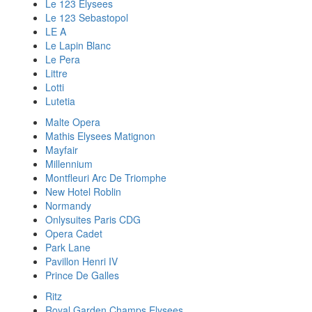
Le 123 Elysees
Le 123 Sebastopol
LE A
Le Lapin Blanc
Le Pera
Littre
Lotti
Lutetia
Malte Opera
Mathis Elysees Matignon
Mayfair
Millennium
Montfleuri Arc De Triomphe
New Hotel Roblin
Normandy
Onlysuites Paris CDG
Opera Cadet
Park Lane
Pavillon Henri IV
Prince De Galles
Ritz
Royal Garden Champs Elysees