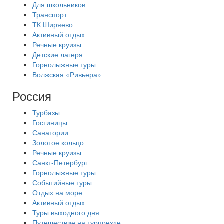
Для школьников
Транспорт
ТК Ширяево
Активный отдых
Речные круизы
Детские лагеря
Горнолыжные туры
Волжская «Ривьера»
Россия
Турбазы
Гостиницы
Санатории
Золотое кольцо
Речные круизы
Санкт-Петербург
Горнолыжные туры
Событийные туры
Отдых на море
Активный отдых
Туры выходного дня
Путешествие на турпоезде