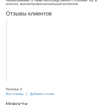
перевозчиками, а также непосредственно с отелями. Ну, и,
конечно, высокопрофессиональный коллектив.
Отзывы клиентов
Мы на протяжении пяти лет отдыхаем
только с Самараинтур. Рекомендую
нашего бессменного менеджера
Евгению. Всегда на связи, помощь в
выборе отеля, или тура по Волге, отпуск
с ней становиться приятным и
комфортным, с самого начало
приобретения путёвки. Спасибо большое
за отпуск в этом году, вернулись из
Турции, шикарный отель, в Сиде.
Наталья З.
Все отзывы
|
Добавить отзыв
Новости