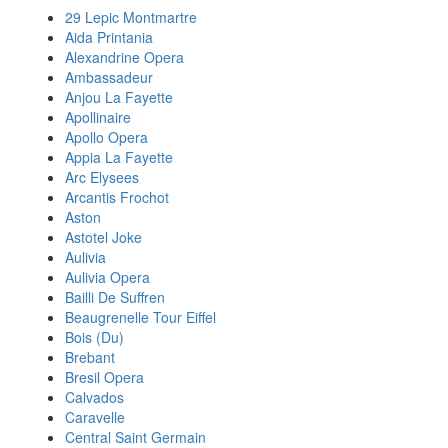
29 Lepic Montmartre
Aida Printania
Alexandrine Opera
Ambassadeur
Anjou La Fayette
Apollinaire
Apollo Opera
Appia La Fayette
Arc Elysees
Arcantis Frochot
Aston
Astotel Joke
Aulivia
Aulivia Opera
Bailli De Suffren
Beaugrenelle Tour Eiffel
Bois (Du)
Brebant
Bresil Opera
Calvados
Caravelle
Central Saint Germain