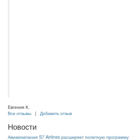
Всегда хорошие подборки туров.
Вежливые и заинтересованные в
качественном подборе условий для
каждого путешественника сотрудники.
Отдельное спасибо менеджеру Наталье
Кутыревой за внимательное отношение к
пожеланиям при выборе отеля, дельные
советы и своевременное
информирование обо всех изменениях
по вылетам. Всегда на связи, отвечает на
любые вопросы и уточнения. Спасибо. В
следующий раз снова к Вам!
Евгения К.
Все отзывы
|
Добавить отзыв
Новости
Авиакомпания S7 Airlines расширяет полетную программу