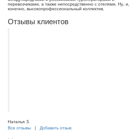
перевозчиками, а также непосредственно с отелями. Ну, и,
конечно, высокопрофессиональный коллектив.
Отзывы клиентов
Мы на протяжении пяти лет отдыхаем
только с Самараинтур. Рекомендую
нашего бессменного менеджера
Евгению. Всегда на связи, помощь в
выборе отеля, или тура по Волге, отпуск
с ней становиться приятным и
комфортным, с самого начало
приобретения путёвки. Спасибо большое
за отпуск в этом году, вернулись из
Турции, шикарный отель, в Сиде.
Наталья З.
Все отзывы
|
Добавить отзыв