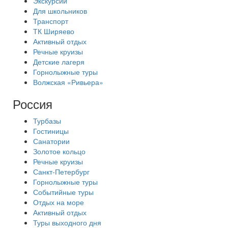
Экскурсии
Для школьников
Транспорт
ТК Ширяево
Активный отдых
Речные круизы
Детские лагеря
Горнолыжные туры
Волжская «Ривьера»
Россия
Турбазы
Гостиницы
Санатории
Золотое кольцо
Речные круизы
Санкт-Петербург
Горнолыжные туры
Событийные туры
Отдых на море
Активный отдых
Туры выходного дня