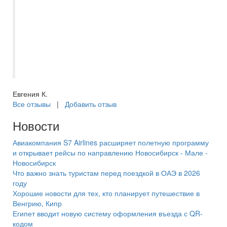
пожеланиям при выборе отеля, дельные
советы и своевременное
информирование обо всех изменениях
по вылетам. Всегда на связи, отвечает на
любые вопросы и уточнения. Спасибо. В
следующий раз снова к Вам!
Евгения К.
Все отзывы
|
Добавить отзыв
Новости
Авиакомпания S7 Airlines расширяет полетную программу
и открывает рейсы по направлению Новосибирск - Мале -
Новосибирск
Что важно знать туристам перед поездкой в ОАЭ в 2026
году
Хорошие новости для тех, кто планирует путешествие в
Венгрию, Кипр
Египет вводит новую систему оформления въезда с QR-
кодом