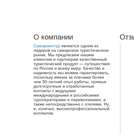
О компании
Отз
Самараинтур
является одним из
Же
лидеров на самарском туристическом
рынке. Мы предлагаем нашим
ог
клиентам и партнерам качественный
туристический продукт — путешествия
ко
по России и всему миру. Качество и
«С
надежность мы можем гарантировать,
поскольку имеем за плечами более
кр
чем 30-летний опыт работы, прямые
долгосрочные и отработанные
пр
контакты с ведущими
ин
международными и российскими
туроператорами и перевозчиками, а
ую
также непосредственно с отелями. Ну,
и, конечно, высокопрофессиональный
кл
коллектив.
Ос
пр
по