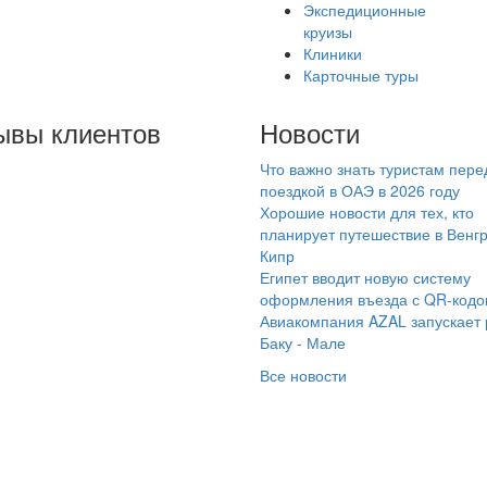
Экспедиционные
круизы
Клиники
Карточные туры
ывы клиентов
Новости
Что важно знать туристам пере
лание сказать
поездкой в ОАЭ в 2026 году
ромное спасибо
Хорошие новости для тех, кто
мпании
планирует путешествие в Венг
Кипр
амараинтур» за
Египет вводит новую систему
утой круиз! Всё было
оформления въезда с QR-код
осто супер:
Авиакомпания AZAL запускает
тересный маршрут,
Баку - Мале
тное судно и
Все новости
ассные гиды.
обенно крутая
ограмма, которая
зволила нам