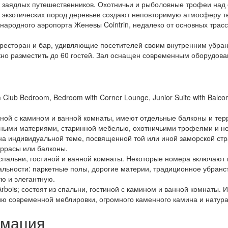
ок заядлых путешественников. Охотничьи и рыболовные трофеи н
 экзотических пород деревьев создают неповторимую атмосферу те
ародного аэропорта Женевы Cointrin, недалеко от основных трасс 
 ресторан и бар, удивляющие посетителей своим внутренним убран
жно разместить до 60 гостей. Зал оснащен современным оборудова
ub Bedroom, Bedroom with Corner Lounge, Junior Suite with Balcony, 
стиной с камином и ванной комнаты, имеют отдельные балконы и т
ными материями, старинной мебелью, охотничьими трофеями и 
на индивидуальной теме, посвященной той или иной заморской стр
еррасы или балконы.
из спальни, гостиной и ванной комнаты. Некоторые номера включаю
ьности: паркетные полы, дорогие материи, традиционное убранств
ю и элегантную.
d’Arbois; состоят из спальни, гостиной с камином и ванной комнат
ю современной меблировки, огромного каменного камина и натурал
рмация