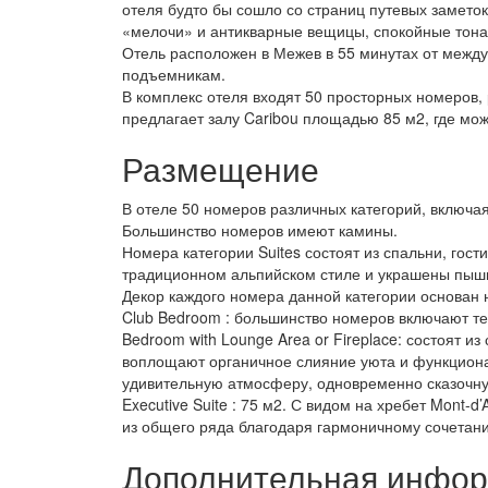
отеля будто бы сошло со страниц путевых замет
«мелочи» и антикварные вещицы, спокойные тона
Отель расположен в Межев в 55 минутах от междун
подъемникам.
В комплекс отеля входят 50 просторных номеров,
предлагает залу Caribou площадью 85 м2, где мо
Размещение
В отеле 50 номеров различных категорий, включая Cl
Большинство номеров имеют камины.
Номера категории Suites состоят из спальни, го
традиционном альпийском стиле и украшены пыш
Декор каждого номера данной категории основан 
Club Bedroom : большинство номеров включают т
Bedroom with Lounge Area or Fireplace: состоят 
воплощают органичное слияние уюта и функционал
удивительную атмосферу, одновременно сказочну
Executive Suite : 75 м2. С видом на хребет Mont-
из общего ряда благодаря гармоничному сочетани
Дополнительная инфо