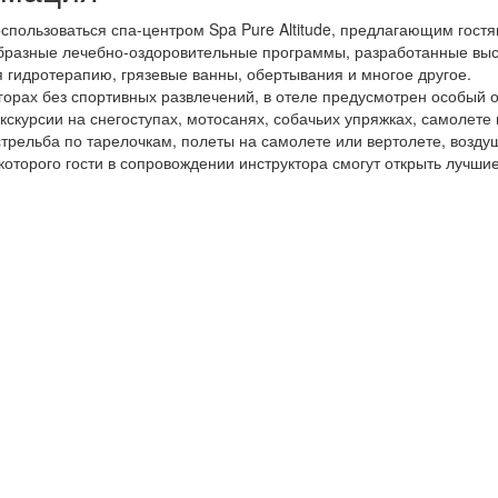
воспользоваться спа-центром Spa Pure Altitude, предлагающим гост
образные лечебно-оздоровительные программы, разработанные вы
я гидротерапию, грязевые ванны, обертывания и многое другое.
 горах без спортивных развлечений, в отеле предусмотрен особый о
экскурсии на снегоступах, мотосанях, собачьих упряжках, самолет
, стрельба по тарелочкам, полеты на самолете или вертолете, воз
которого гости в сопровождении инструктора смогут открыть лучш