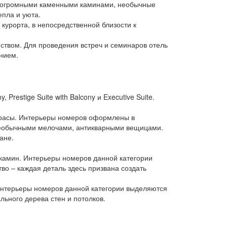
ад огромными каменными каминами, необычные
пла и уюта.
курорта, в непосредственной близости к
ством. Для проведения встреч и семинаров отель
нием.
Prestige Suite with Balcony и Executive Suite.
еррасы. Интерьеры номеров оформлены в
необычными мелочами, антикварными вещицами.
ане.
т камин. Интерьеры номеров данной категории
о – каждая деталь здесь призвана создать
ы. Интерьеры номеров данной категории выделяются
ьного дерева стен и потолков.