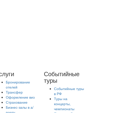
слуги
Событийные
туры
Бронирование
отелей
Событийные туры
Трансфер
в РФ
Оформление виз
Туры на
Страхование
концерты,
Бизнес-залы в а/
чемпионаты
порту