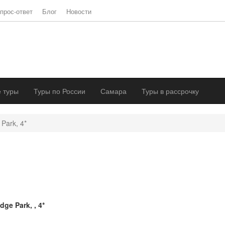
прос-ответ
Блог
Новости
 туры
Туры по России
Самара
Туры в рассрочку
Park, 4*
dge Park, , 4*