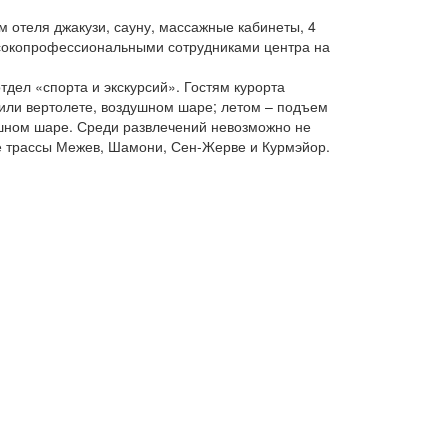
ям отеля джакузи, сауну, массажные кабинеты, 4
сокопрофессиональными сотрудниками центра на
тдел «спорта и экскурсий». Гостям курорта
е или вертолете, воздушном шаре; летом – подъем
душном шаре. Среди развлечений невозможно не
ие трассы Межев, Шамони, Сен-Жерве и Курмэйор.