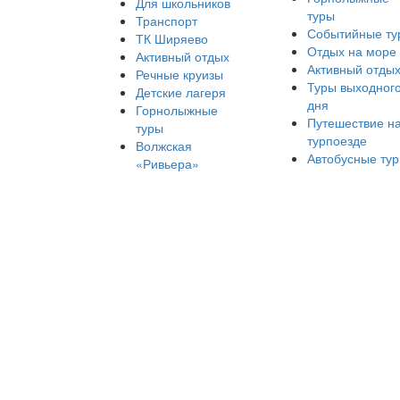
Для школьников
туры
Транспорт
Событийные ту
ТК Ширяево
Отдых на море
Активный отдых
Активный отды
Речные круизы
Туры выходног
Детские лагеря
дня
Горнолыжные
Путешествие н
туры
турпоезде
Волжская
Автобусные ту
«Ривьера»