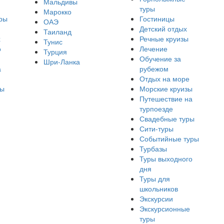
Мальдивы
туры
Марокко
ры
Гостиницы
ОАЭ
Детский отдых
Таиланд
х
Речные круизы
Тунис
о
Лечение
Турция
Обучение за
Шри-Ланка
а
рубежом
Отдых на море
ры
Морские круизы
Путешествие на
турпоезде
Свадебные туры
Сити-туры
Событийные туры
Турбазы
Туры выходного
дня
Туры для
школьников
Экскурсии
Экскурсионные
туры