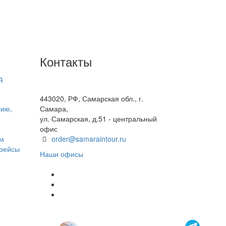
Контакты
д
+7(846) 300-45-00
8 800 600 40 61
443020, РФ, Самарская обл., г.
рию,
Самара,
ул. Самарская, д.51 - центральный
офис
ом
order@samaraintour.ru
 рейсы
Наши офисы