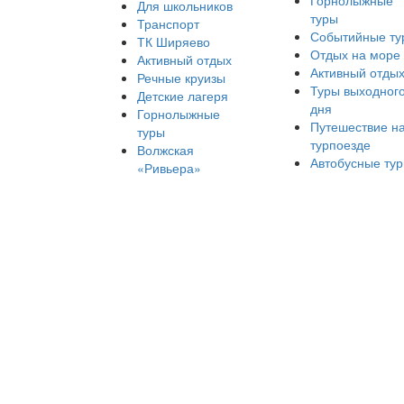
Горнолыжные
Для школьников
туры
Транспорт
Событийные ту
ТК Ширяево
Отдых на море
Активный отдых
Активный отды
Речные круизы
Туры выходног
Детские лагеря
дня
Горнолыжные
Путешествие н
туры
турпоезде
Волжская
Автобусные ту
«Ривьера»