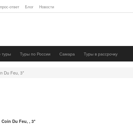
прос-ответ
Блог
Новости
 туры
Туры по России
Самара
Туры в рассрочку
n Du Feu, 3*
 Coin Du Feu, , 3*