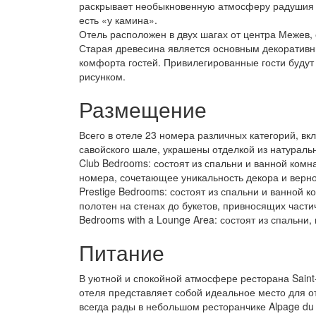
раскрывает необыкновенную атмосферу радушия и 
есть «у камина».
Отель расположен в двух шагах от центра Межев,
Старая древесина является основным декоративн
комфорта гостей. Привилегированные гости будут
рисунком.
Размещение
Всего в отеле 23 номера различных категорий, вк
савойского шале, украшены отделкой из натураль
Club Bedrooms: состоят из спальни и ванной ком
номера, сочетающее уникальность декора и верн
Prestige Bedrooms: состоят из спальни и ванной
полотен на стенах до букетов, привносящих части
Bedrooms with a Lounge Area: состоят из спальни,
Питание
В уютной и спокойной атмосфере ресторана Sain
отеля представляет собой идеальное место для о
всегда рады в небольшом ресторанчике Alpage du