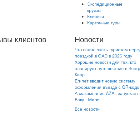
Экспедиционные
круизы
Клиники
Карточные туры
ывы клиентов
Новости
Что важно знать туристам пере
сколько раз покупали
поездкой в ОАЭ в 2026 году
ры в Турцию и Египет
Хорошие новости для тех, кто
рез турфирму
планирует путешествие в Венг
Кипр
мараинтур. В этом
Египет вводит новую систему
ду нам помогала
оформления въезда с QR-код
брать тур менеджер
Авиакомпания AZAL запускает
мик. Предложила нам
Баку - Мале
годные варианты и
Все новости
обные вылеты.
кументы пришли
время на почту,как мы
просили. В этот раз мы