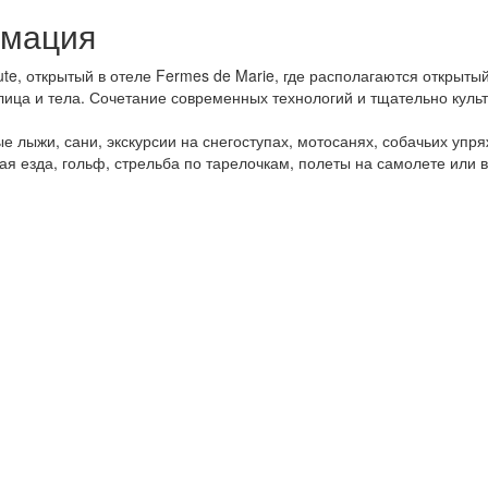
рмация
te, открытый в отеле Fermes de Marie, где располагаются открытый
лица и тела. Сочетание современных технологий и тщательно куль
ые лыжи, сани, экскурсии на снегоступах, мотосанях, собачьих упр
ая езда, гольф, стрельба по тарелочкам, полеты на самолете или 