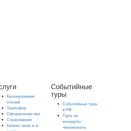
слуги
Событийные
туры
Бронирование
отелей
Событийные туры
Трансфер
в РФ
Оформление виз
Туры на
Страхование
концерты,
Бизнес-залы в а/
чемпионаты