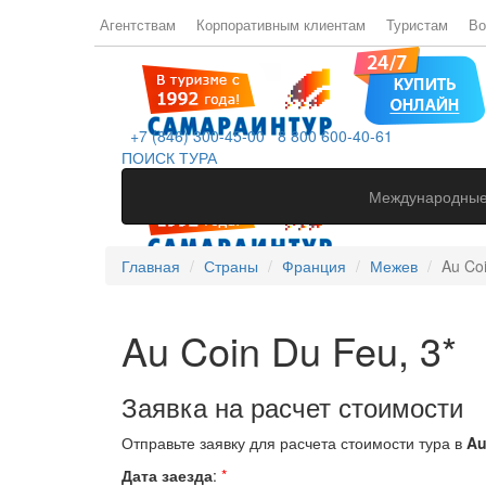
Агентствам
Корпоративным клиентам
Туристам
Во
+7 (846) 300-45-00
8 800 600-40-61
ПОИСК ТУРА
Международные
Главная
Страны
Франция
Межев
Au Coi
Au Coin Du Feu, 3*
Заявка на расчет стоимости
Отправьте заявку для расчета стоимости тура в
Au
Дата заезда
:
*