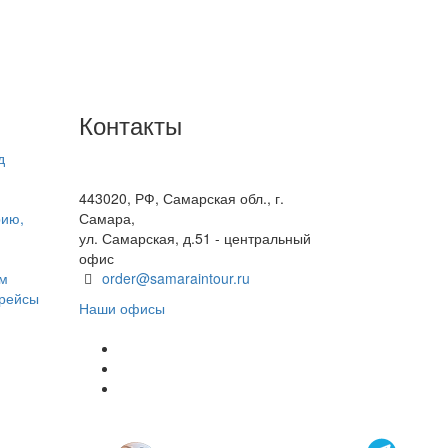
Контакты
д
+7(846) 300-45-00
8 800 600 40 61
443020, РФ, Самарская обл., г.
рию,
Самара,
ул. Самарская, д.51 - центральный
офис
ом
order@samaraintour.ru
 рейсы
Наши офисы