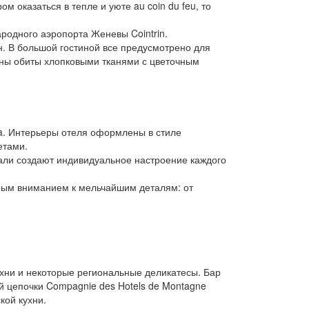
оказаться в тепле и уюте au coin du feu, то
родного аэропорта Женевы Cointrin.
. В большой гостиной все предусмотрено для
ены обиты хлопковыми тканями с цветочным
ea. Интерьеры отеля оформлены в стиле
етами.
тали создают индивидуальное настроение каждого
нным вниманием к мельчайшим деталям: от
хни и некоторые региональные деликатесы. Бар
й цепочки Compagnie des Hotels de Montagne
кой кухни.