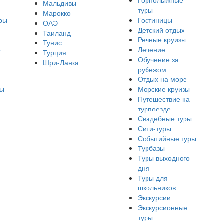
Горнолыжные
Мальдивы
туры
Марокко
ры
Гостиницы
ОАЭ
Детский отдых
Таиланд
х
Речные круизы
Тунис
о
Лечение
Турция
Обучение за
Шри-Ланка
а
рубежом
Отдых на море
ры
Морские круизы
Путешествие на
турпоезде
Свадебные туры
Сити-туры
Событийные туры
Турбазы
Туры выходного
дня
Туры для
школьников
Экскурсии
Экскурсионные
туры