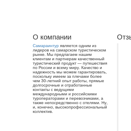
О компании
Отз
Самараинтур
является одним из
Не
лидеров на самарском туристическом
рынке. Мы предлагаем нашим
ту
клиентам и партнерам качественный
туристический продукт — путешествия
че
по России и всему миру. Качество и
Са
надежность мы можем гарантировать,
поскольку имеем за плечами более
го
чем 30-летний опыт работы, прямые
долгосрочные и отработанные
вы
контакты с ведущими
Ас
международными и российскими
туроператорами и перевозчиками, а
вы
также непосредственно с отелями. Ну,
и, конечно, высокопрофессиональный
уд
коллектив.
До
во
и 