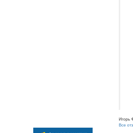
вы
Ma
пр
на
то
Be
си
вс
до
пр
От
за
ме
уд
Игорь 
Все от