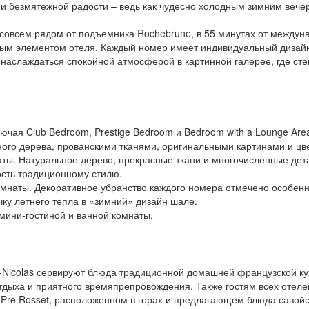
безмятежной радости – ведь как чудесно холодным зимним вечером 
 совсем рядом от подъемника Rochebrune, в 55 минутах от междуна
ым элементом отеля. Каждый номер имеет индивидуальный дизайн
 наслаждаться спокойной атмосферой в картинной галерее, где ст
лючая Club Bedroom, Prestige Bedroom и Bedroom with a Lounge Ar
ного дерева, прованскими тканями, оригинальными картинами и цв
наты. Натуральное дерево, прекрасные ткани и многочисленные де
ость традиционному стилю.
 комнаты. Декоративное убранство каждого номера отмечено особе
чку летнего тепла в «зимний» дизайн шале.
 мини-гостиной и ванной комнаты.
t-Nicolas сервируют блюда традиционной домашней французской ку
тдыха и приятного времяпрепровождения. Также гостям всех отеле
 Pre Rosset, расположенном в горах и предлагающем блюда савойс