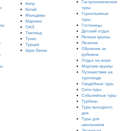
Гастрономические
Кипр
г
туры
Китай
Горнолыжные
Мальдивы
туры
Марокко
ры
Гостиницы
ОАЭ
Детский отдых
Таиланд
х
Речные круизы
Тунис
о
Лечение
Турция
Обучение за
Шри-Ланка
а
рубежом
Отдых на море
ры
Морские круизы
Путешествие на
турпоезде
Свадебные туры
Сити-туры
Событийные туры
Турбазы
Туры выходного
дня
Туры для
школьников
Экскурсии