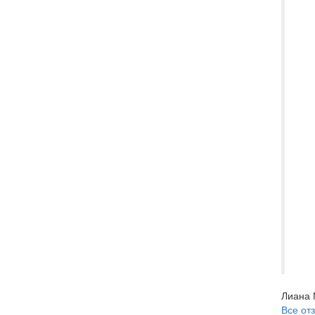
вы
Da
От
,в
Эк
ме
, 
,в
лю
Ви
лю
ра
Са
пу
Ва
Лиана 
Все от