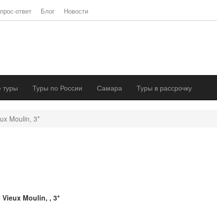
прос-ответ
Блог
Новости
 туры
Туры по России
Самара
Туры в рассрочку
ux Moulin, 3*
 Vieux Moulin, , 3*