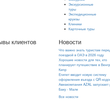
Экскурсионные
туры
Экспедиционные
круизы
Клиники
Карточные туры
ывы клиентов
Новости
Что важно знать туристам пере
давно вернулись с
поездкой в ОАЭ в 2026 году
ра и очень хочется
Хорошие новости для тех, кто
тавить свою
планирует путешествие в Венг
Кипр
агодарность
Египет вводит новую систему
мараинтур , в
оформления въезда с QR-код
обенности менеджеру
Авиакомпания AZAL запускает
мик! Брали тур в
Баку - Мале
ипет по раннему
Все новости
онированию , все
ошло просто на