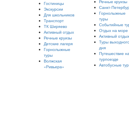
Речные круизы
Гостиницы
Санкт-Петербур
Экскурсии
Горнолыжные
Для школьников
туры
Транспорт
Событийные ту
ТК Ширяево
Отдых на море
Активный отдых
Активный отды
Речные круизы
Туры выходног
Детские лагеря
дня
Горнолыжные
Путешествие н
туры
турпоезде
Волжская
Автобусные ту
«Ривьера»