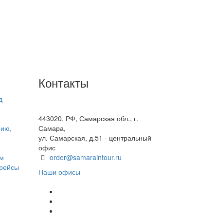
Контакты
д
+7(846) 300-45-00
8 800 600 40 61
443020, РФ, Самарская обл., г.
рию,
Самара,
ул. Самарская, д.51 - центральный
офис
ом
order@samaraintour.ru
 рейсы
Наши офисы