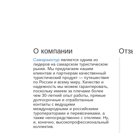
О компании
Отз
Самараинтур
является одним из
Не
лидеров на самарском туристическом
рынке. Мы предлагаем нашим
ту
клиентам и партнерам качественный
туристический продукт — путешествия
ос
по России и всему миру. Качество и
бл
надежность мы можем гарантировать,
поскольку имеем за плечами более
Са
чем 30-летний опыт работы, прямые
долгосрочные и отработанные
ос
контакты с ведущими
Ас
международными и российскими
туроператорами и перевозчиками, а
Ег
также непосредственно с отелями. Ну,
и, конечно, высокопрофессиональный
бр
коллектив.
пр