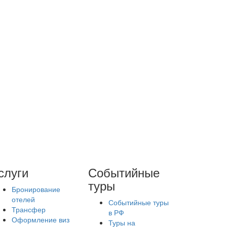
слуги
Событийные
туры
Бронирование
отелей
Событийные туры
Трансфер
в РФ
Оформление виз
Туры на