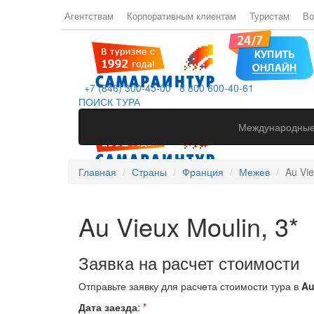
Агентствам
Корпоративным клиентам
Туристам
Во
+7 (846) 300-45-00
8 800 600-40-61
ПОИСК ТУРА
Международные
Главная
Страны
Франция
Межев
Au Vie
Au Vieux Moulin, 3*
Заявка на расчет стоимости
Отправьте заявку для расчета стоимости тура в
Au
Дата заезда
:
*