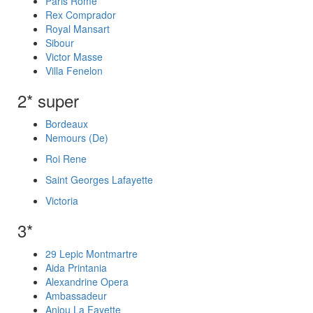
Paris Rome
Rex Comprador
Royal Mansart
Sibour
Victor Masse
Villa Fenelon
2* super
Bordeaux
Nemours (De)
Roi Rene
Saint Georges Lafayette
Victoria
3*
29 Lepic Montmartre
Aida Printania
Alexandrine Opera
Ambassadeur
Anjou La Fayette