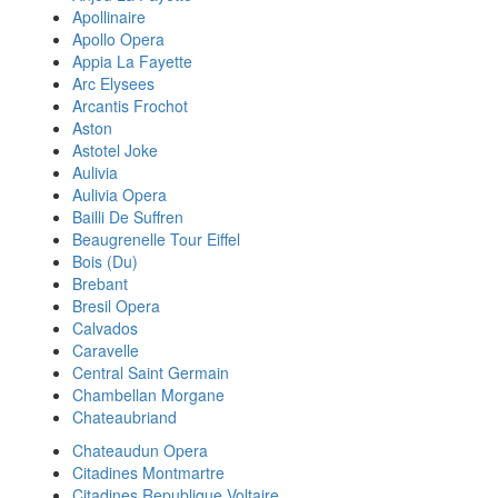
Apollinaire
Apollo Opera
Appia La Fayette
Arc Elysees
Arcantis Frochot
Aston
Astotel Joke
Aulivia
Aulivia Opera
Bailli De Suffren
Beaugrenelle Tour Eiffel
Bois (Du)
Brebant
Bresil Opera
Calvados
Caravelle
Central Saint Germain
Chambellan Morgane
Chateaubriand
Chateaudun Opera
Citadines Montmartre
Citadines Republique Voltaire