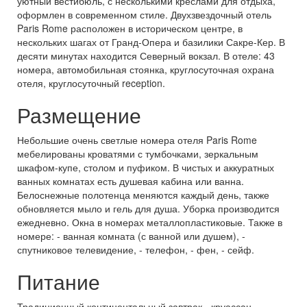
уютный вестибюль, с несколькими креслами для отдыха,
оформлен в современном стиле. Двухзвездочный отель
Paris Rome расположен в историческом центре, в
нескольких шагах от Гранд-Опера и базилики Сакре-Кер. В
десяти минутах находится Северный вокзал. В отеле: 43
номера, автомобильная стоянка, круглосуточная охрана
отеля, круглосуточный reception.
Размещение
Небольшие очень светлые номера отеля Paris Rome
мебелированы кроватями с тумбочками, зеркальным
шкафом-купе, столом и пуфиком. В чистых и аккуратных
ванных комнатах есть душевая кабина или ванна.
Белоснежные полотенца меняются каждый день, также
обновляется мыло и гель для душа. Уборка производится
ежедневно. Окна в номерах металлопластиковые. Также в
номере: - ванная комната (с ванной или душем), -
спутниковое телевидение, - телефон, - фен, - сейф.
Питание
Традиционный континентальный завтрак - круассан,