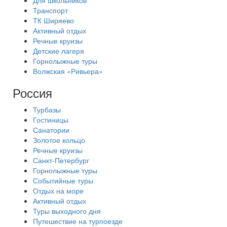
Для школьников
Транспорт
ТК Ширяево
Активный отдых
Речные круизы
Детские лагеря
Горнолыжные туры
Волжская «Ривьера»
Россия
Турбазы
Гостиницы
Санатории
Золотое кольцо
Речные круизы
Санкт-Петербург
Горнолыжные туры
Событийные туры
Отдых на море
Активный отдых
Туры выходного дня
Путешествие на турпоезде