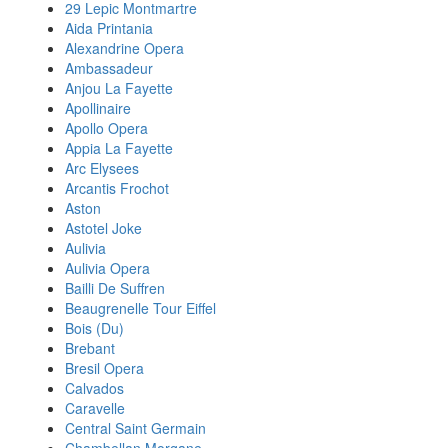
29 Lepic Montmartre
Aida Printania
Alexandrine Opera
Ambassadeur
Anjou La Fayette
Apollinaire
Apollo Opera
Appia La Fayette
Arc Elysees
Arcantis Frochot
Aston
Astotel Joke
Aulivia
Aulivia Opera
Bailli De Suffren
Beaugrenelle Tour Eiffel
Bois (Du)
Brebant
Bresil Opera
Calvados
Caravelle
Central Saint Germain