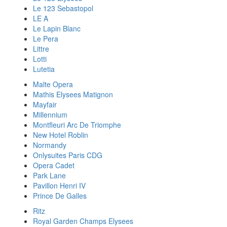
Le 123 Sebastopol
LE A
Le Lapin Blanc
Le Pera
Littre
Lotti
Lutetia
Malte Opera
Mathis Elysees Matignon
Mayfair
Millennium
Montfleuri Arc De Triomphe
New Hotel Roblin
Normandy
Onlysuites Paris CDG
Opera Cadet
Park Lane
Pavillon Henri IV
Prince De Galles
Ritz
Royal Garden Champs Elysees