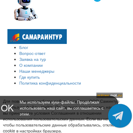
Блог
Вопрос-ответ
Заявка на тур
О компании
Наши менеджеры
Где купить
Политика конфиденциальности
Для повышения удобства работы с сайтом, ООО Саминтур
Мы используем куки-файлы. Продолжая
OK
использует файлы cookie. Продолжая использовать наш сайт,
использовать наш сайт, вы соглашаетесь с
вы принимаете условия Соглашения в отношении
этим.
использования пользовательских данных. Если вы не хотите,
чтобы пользовательские данные обрабатывались, отключите
cookie в настройках браузера.