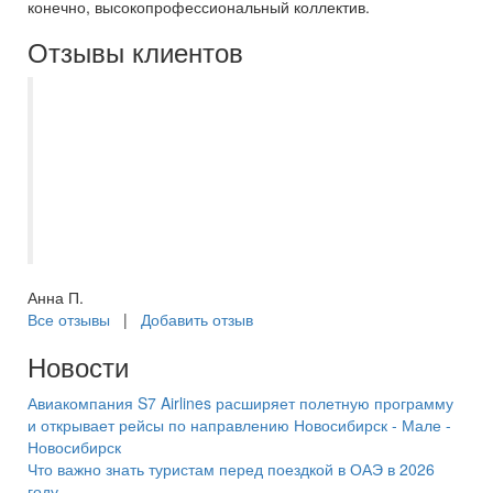
конечно, высокопрофессиональный коллектив.
Отзывы клиентов
С Самараинтур отдыхаем уже не первый
год, в этот раз были в Эмиратах.
Огромное спасибо менеджеру Кристине -
как и всегда помогла выбрать отличный
отель. Всё быстро и чётко. Спасибо за
отличный отдых!
Анна П.
Все отзывы
|
Добавить отзыв
Новости
Авиакомпания S7 Airlines расширяет полетную программу
и открывает рейсы по направлению Новосибирск - Мале -
Новосибирск
Что важно знать туристам перед поездкой в ОАЭ в 2026
году