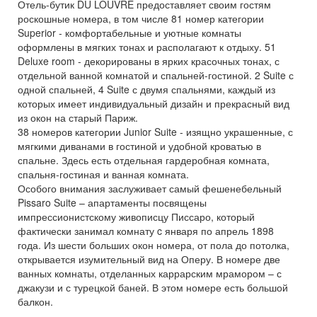
Отель-бутик DU LOUVRE предоставляет своим гостям
роскошные номера, в том числе 81 номер категории
Superior - комфортабельные и уютные комнаты
оформлены в мягких тонах и располагают к отдыху. 51
Deluxe room - декорированы в ярких красочных тонах, с
отдельной ванной комнатой и спальней-гостиной. 2 Suite с
одной спальней, 4 Suite с двумя спальнями, каждый из
которых имеет индивидуальный дизайн и прекрасный вид
из окон на старый Париж.
38 номеров категории Junior Suite - изящно украшенные, с
мягкими диванами в гостиной и удобной кроватью в
спальне. Здесь есть отдельная гардеробная комната,
спальня-гостиная и ванная комната.
Особого внимания заслуживает самый фешенебельный
Pissaro Suite – апартаменты посвящены
импрессионистскому живописцу Писсаро, который
фактически занимал комнату c января по апрель 1898
года. Из шести больших окон номера, от пола до потолка,
открывается изумительный вид на Оперу. В номере две
ванных комнаты, отделанных каррарским мрамором – с
джакузи и с турецкой баней. В этом номере есть большой
балкон.