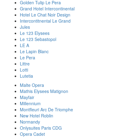
Golden Tulip Le Pera
Grand Hotel Intercontinental
Hotel Le Chat Noir Design
Intercontitnental Le Grand
Jules
Le 123 Elysees
Le 123 Sebastopol
LE A
Le Lapin Blanc
Le Pera
Littre
Lotti
Lutetia
Malte Opera
Mathis Elysees Matignon
Mayfair
Millennium
Montfleuri Arc De Triomphe
New Hotel Roblin
Normandy
Onlysuites Paris CDG
Opera Cadet