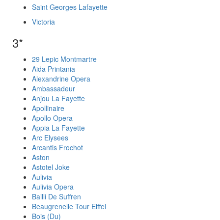
Saint Georges Lafayette
Victoria
3*
29 Lepic Montmartre
Aida Printania
Alexandrine Opera
Ambassadeur
Anjou La Fayette
Apollinaire
Apollo Opera
Appia La Fayette
Arc Elysees
Arcantis Frochot
Aston
Astotel Joke
Aulivia
Aulivia Opera
Bailli De Suffren
Beaugrenelle Tour Eiffel
Bois (Du)