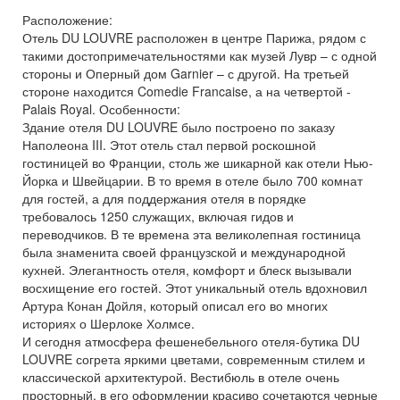
Расположение:
Отель DU LOUVRE расположен в центре Парижа, рядом с
такими достопримечательностями как музей Лувр – с одной
стороны и Оперный дом Garnier – с другой. На третьей
стороне находится Comedie Francaise, а на четвертой -
Palais Royal. Особенности:
Здание отеля DU LOUVRE было построено по заказу
Наполеона III. Этот отель стал первой роскошной
гостиницей во Франции, столь же шикарной как отели Нью-
Йорка и Швейцарии. В то время в отеле было 700 комнат
для гостей, а для поддержания отеля в порядке
требовалось 1250 служащих, включая гидов и
переводчиков. В те времена эта великолепная гостиница
была знаменита своей французской и международной
кухней. Элегантность отеля, комфорт и блеск вызывали
восхищение его гостей. Этот уникальный отель вдохновил
Артура Конан Дойля, который описал его во многих
историях о Шерлоке Холмсе.
И сегодня атмосфера фешенебельного отеля-бутика DU
LOUVRE согрета яркими цветами, современным стилем и
классической архитектурой. Вестибюль в отеле очень
просторный, в его оформлении красиво сочетаются черные