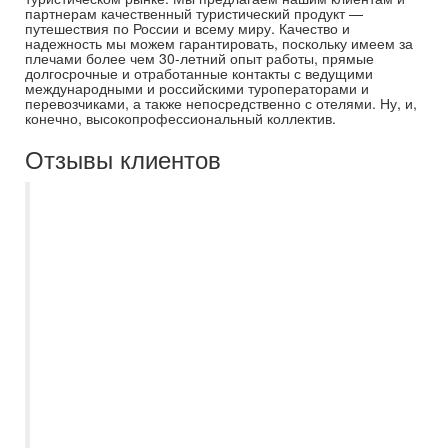
партнерам качественный туристический продукт —
путешествия по России и всему миру. Качество и
надежность мы можем гарантировать, поскольку имеем за
плечами более чем 30-летний опыт работы, прямые
долгосрочные и отработанные контакты с ведущими
международными и российскими туроператорами и
перевозчиками, а также непосредственно с отелями. Ну, и,
конечно, высокопрофессиональный коллектив.
Отзывы клиентов
Спасибо большое менеджеру Евгении за
хорошо организованную групповую
поездку в Санкт-Петербург. Группа была
большая -48 человек, Евгения
посоветовала как и куда лучше
организовать посещения, чтобы не
пришлось ждать подгруппы. Вообще
график экскурсий был плотный и
насыщенный. Все довольны, получили
незабываемые впечатления. Евгения