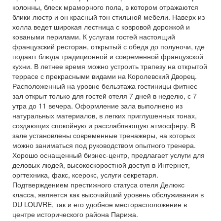
колонны, блеск мраморного пола, в котором отражаются
блики люстр и он красный тон стильной мебели. Наверх из
холла ведет широкая лестница с ковровой дорожкой и
коваными перилами. К услугам гостей настоящий
французский ресторан, открытый с обеда до полуночи, где
подают блюда традиционной и современной французской
кухни. В летнее время можно устроить трапезу на открытой
террасе с прекрасными видами на Королевский Дворец.
Расположенный на уровне бельэтажа гостиницы фитнес
зал открыт только для гостей отеля 7 дней в неделю, с 7
утра до 11 вечера. Оформление зала выполнено из
натуральных материалов, в легких приглушенных тонах,
создающих спокойную и расслабляющую атмосферу. В
зале установлены современные тренажеры, на которых
можно заниматься под руководством опытного тренера.
Хорошо оснащенный бизнес-центр, предлагает услуги для
деловых людей, высокоскоростной доступ в Интернет,
оргтехника, факс, ксерокс, услуги секретаря.
Подтверждением престижного статуса отеля Делюкс
класса, является как высочайший уровень обслуживания в
DU LOUVRE, так и его удобное месторасположение в
центре исторического района Парижа.