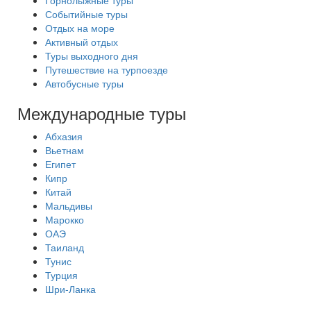
Горнолыжные туры
Событийные туры
Отдых на море
Активный отдых
Туры выходного дня
Путешествие на турпоезде
Автобусные туры
Международные туры
Абхазия
Вьетнам
Египет
Кипр
Китай
Мальдивы
Марокко
ОАЭ
Таиланд
Тунис
Турция
Шри-Ланка