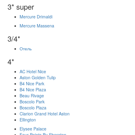
3* super
Mercure Drimaldi
Mercure Massena
3/4*
Отель
4*
AC Hotel Nice
Aston Golden Tulip
B4 Nice Park
B4 Nice Plaza
Beau Rivage
Boscolo Park
Boscolo Plaza
Clarion Grand Hotel Aston
Ellington
Elysee Palace
Four Points By Sheraton