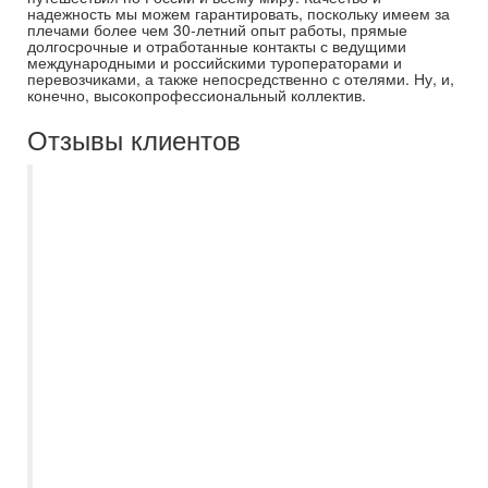
надежность мы можем гарантировать, поскольку имеем за
плечами более чем 30-летний опыт работы, прямые
долгосрочные и отработанные контакты с ведущими
международными и российскими туроператорами и
перевозчиками, а также непосредственно с отелями. Ну, и,
конечно, высокопрофессиональный коллектив.
Отзывы клиентов
С нами работала Евгения - супер
вовлеченный специалист, все пояснила
многократно, бывало и повторяла, т к я с
дочкой летела впервые и много задавала
глупых вопросов) Сам тур нам
понравился, мы замечательно отдохнули,
выбрали отель по отзывам - они были
правдивые?? Sea Beach Aqua Park
(Rotana) - приветливый персонал, без
наглости и хамства, чисто, опрятно, еда
свежая, но мы ели только понятную нам