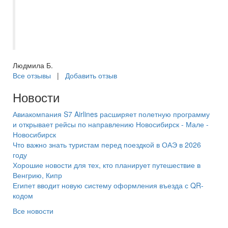
еду, ее было предостаточно ?? Всей
команде спасибо - и кто отправил и кто
встретил и кто проводил нас?? До новых
встреч!
Людмила Б.
Все отзывы
|
Добавить отзыв
Новости
Авиакомпания S7 Airlines расширяет полетную программу
и открывает рейсы по направлению Новосибирск - Мале -
Новосибирск
Что важно знать туристам перед поездкой в ОАЭ в 2026
году
Хорошие новости для тех, кто планирует путешествие в
Венгрию, Кипр
Египет вводит новую систему оформления въезда с QR-
кодом
Все новости