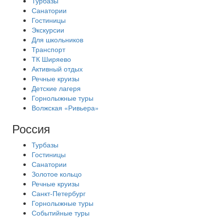
Турбазы
Санатории
Гостиницы
Экскурсии
Для школьников
Транспорт
ТК Ширяево
Активный отдых
Речные круизы
Детские лагеря
Горнолыжные туры
Волжская «Ривьера»
Россия
Турбазы
Гостиницы
Санатории
Золотое кольцо
Речные круизы
Санкт-Петербург
Горнолыжные туры
Событийные туры