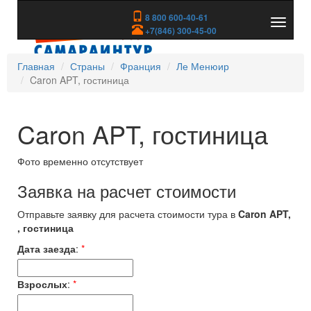
8 800 600-40-61
Показа
+7(846) 300-45-00
скрыть
меню
Главная
Страны
Франция
Ле Менюир
Caron APT, гостиница
Caron APT, гостиница
Фото временно отсутствует
Заявка на расчет стоимости
Отправьте заявку для расчета стоимости тура в
Caron APT,
, гостиница
Дата заезда
:
*
Взрослых
:
*