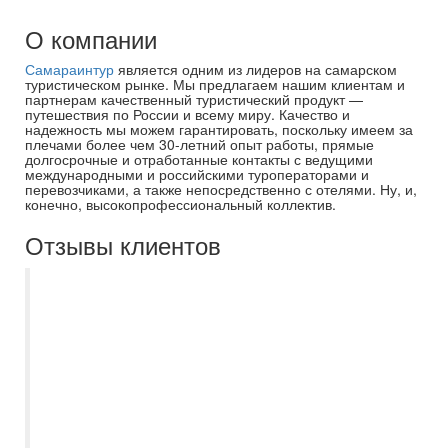
О компании
Самараинтур
является одним из лидеров на самарском
туристическом рынке. Мы предлагаем нашим клиентам и
партнерам качественный туристический продукт —
путешествия по России и всему миру. Качество и
надежность мы можем гарантировать, поскольку имеем за
плечами более чем 30-летний опыт работы, прямые
долгосрочные и отработанные контакты с ведущими
международными и российскими туроператорами и
перевозчиками, а также непосредственно с отелями. Ну, и,
конечно, высокопрофессиональный коллектив.
Отзывы клиентов
Недавно вернулись с тура и очень
хочется оставить свою благодарность
Самараинтур , в особенности менеджеру
Асмик! Брали тур в Египет по раннему
бронированию , все прошло просто на
высшем уровне! Были у Dana beach
resort. Отелем довольны ,встретили