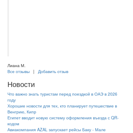
хорошо. Экскурсии брали на месте!
Спасибо большое , Асмик за
отзывчивость ,всегда была на связи , в
любое время суток ! Видно ,что человек
любит свою работу! Еще раз спасибо
Самараинтур ! Если путешествия ,то
только с Вами !!!??????
Лиана М.
Все отзывы
|
Добавить отзыв
Новости
Что важно знать туристам перед поездкой в ОАЭ в 2026
году
Хорошие новости для тех, кто планирует путешествие в
Венгрию, Кипр
Египет вводит новую систему оформления въезда с QR-
кодом
Авиакомпания AZAL запускает рейсы Баку - Мале