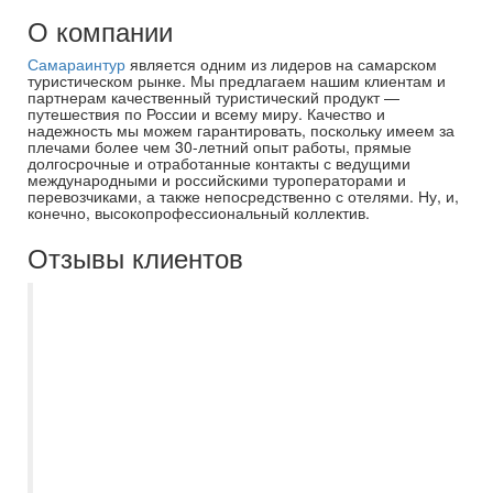
О компании
Самараинтур
является одним из лидеров на самарском
туристическом рынке. Мы предлагаем нашим клиентам и
партнерам качественный туристический продукт —
путешествия по России и всему миру. Качество и
надежность мы можем гарантировать, поскольку имеем за
плечами более чем 30-летний опыт работы, прямые
долгосрочные и отработанные контакты с ведущими
международными и российскими туроператорами и
перевозчиками, а также непосредственно с отелями. Ну, и,
конечно, высокопрофессиональный коллектив.
Отзывы клиентов
Выражаем огромную благодарность
САМАРАИНТУР , в частности
туроператору Наталье ?? Она нам очень
помогла с выбором отеля и в принципе
со всеми оформлениями, билетами,
страховками и прочее ??с 27 октября по
2 ноября наш отдых в Турции прошёл