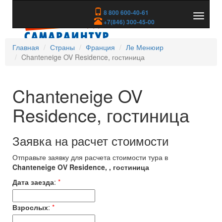
8 800 600-40-61
Показа
+7(846) 300-45-00
скрыть
меню
Главная
Страны
Франция
Ле Менюир
Chanteneige OV Residence, гостиница
Chanteneige OV
Residence, гостиница
Заявка на расчет стоимости
Отправьте заявку для расчета стоимости тура в
Chanteneige OV Residence, , гостиница
Дата заезда
:
*
Взрослых
:
*