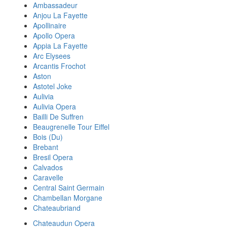
Ambassadeur
Anjou La Fayette
Apollinaire
Apollo Opera
Appia La Fayette
Arc Elysees
Arcantis Frochot
Aston
Astotel Joke
Aulivia
Aulivia Opera
Bailli De Suffren
Beaugrenelle Tour Eiffel
Bois (Du)
Brebant
Bresil Opera
Calvados
Caravelle
Central Saint Germain
Chambellan Morgane
Chateaubriand
Chateaudun Opera