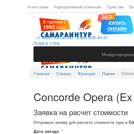
Агентствам
Корпоративным клиентам
Туристам
Во
+7 (846) 300-45-00
8 800 600-40-61
ПОИСК ТУРА
Международные
Главная
Страны
Франция
Париж
Concor
Concorde Opera (Ex 
Заявка на расчет стоимости
Отправьте заявку для расчета стоимости тура в
Co
Дата заезда
:
*