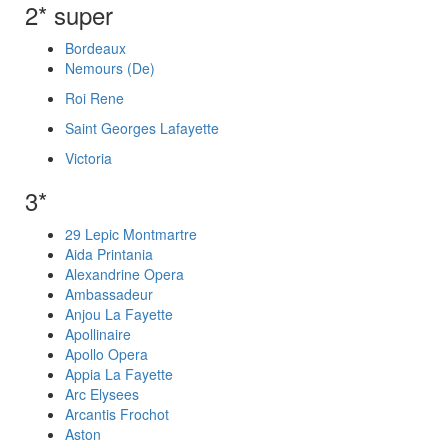
2* super
Bordeaux
Nemours (De)
Roi Rene
Saint Georges Lafayette
Victoria
3*
29 Lepic Montmartre
Aida Printania
Alexandrine Opera
Ambassadeur
Anjou La Fayette
Apollinaire
Apollo Opera
Appia La Fayette
Arc Elysees
Arcantis Frochot
Aston