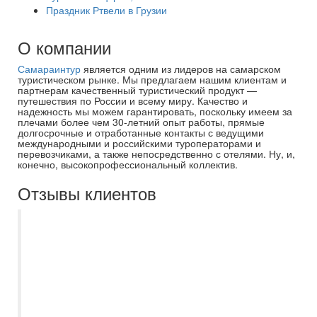
Праздник Ртвели в Грузии
О компании
Самараинтур
является одним из лидеров на самарском
туристическом рынке. Мы предлагаем нашим клиентам и
партнерам качественный туристический продукт —
путешествия по России и всему миру. Качество и
надежность мы можем гарантировать, поскольку имеем за
плечами более чем 30-летний опыт работы, прямые
долгосрочные и отработанные контакты с ведущими
международными и российскими туроператорами и
перевозчиками, а также непосредственно с отелями. Ну, и,
конечно, высокопрофессиональный коллектив.
Отзывы клиентов
Туроператор Екатерина в г.
Новокуйбышевске просто умничка. Не
изменено идем к ней, учитывает все
пожелания, не настаивает на своем
выборе если вы идете уже с чем то
подобранным. Всегда на связи.