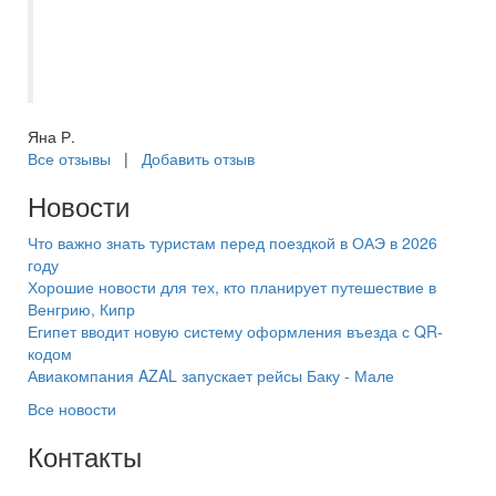
Подобрала очередной тур попав в самое
сердце, отдых на красном море оказался
великолепным!
Яна Р.
Все отзывы
|
Добавить отзыв
Новости
Что важно знать туристам перед поездкой в ОАЭ в 2026
году
Хорошие новости для тех, кто планирует путешествие в
Венгрию, Кипр
Египет вводит новую систему оформления въезда с QR-
кодом
Авиакомпания AZAL запускает рейсы Баку - Мале
Все новости
Контакты
+7(846) 300-45-00