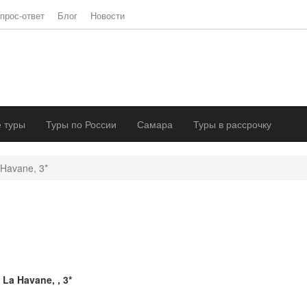
прос-ответ
Блог
Новости
 туры
Туры по России
Самара
Туры в рассрочку
Havane, 3*
 La Havane, , 3*