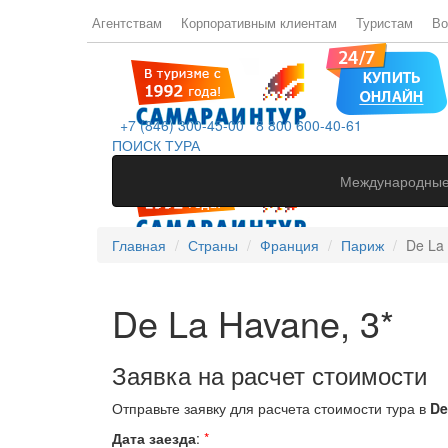
Агентствам
Корпоративным клиентам
Туристам
Во
+7 (846) 300-45-00
8 800 600-40-61
ПОИСК ТУРА
Международные
Главная
Страны
Франция
Париж
De La 
De La Havane, 3*
Заявка на расчет стоимости
Отправьте заявку для расчета стоимости тура в
De
Дата заезда
:
*