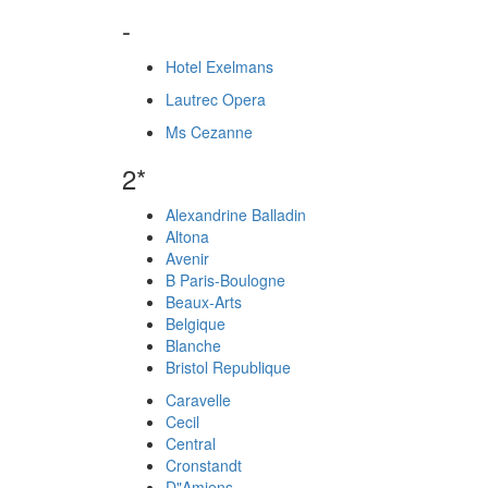
-
Hotel Exelmans
Lautrec Opera
Ms Cezanne
2*
Alexandrine Balladin
Altona
Avenir
B Paris-Boulogne
Beaux-Arts
Belgique
Blanche
Bristol Republique
Caravelle
Cecil
Central
Cronstandt
D"Amiens