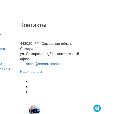
Контакты
д
+7(846) 300-45-00
8 800 600 40 61
443020, РФ, Самарская обл., г.
рию,
Самара,
ул. Самарская, д.51 - центральный
офис
ом
order@samaraintour.ru
 рейсы
Наши офисы