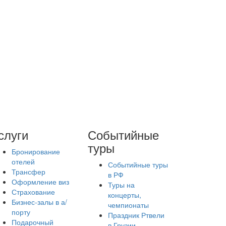
слуги
Событийные
туры
Бронирование
отелей
Событийные туры
Трансфер
в РФ
Оформление виз
Туры на
Страхование
концерты,
Бизнес-залы в а/
чемпионаты
порту
Праздник Ртвели
Подарочный
в Грузии