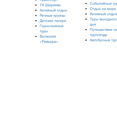
Событийные ту
ТК Ширяево
Отдых на море
Активный отдых
Активный отды
Речные круизы
Туры выходног
Детские лагеря
дня
Горнолыжные
Путешествие н
туры
турпоезде
Волжская
Автобусные ту
«Ривьера»