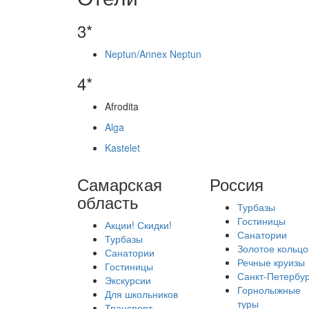
3*
Neptun/Annex Neptun
4*
Afrodita
Alga
Kastelet
Самарская
Россия
область
Турбазы
Гостиницы
Акции! Скидки!
Санатории
Турбазы
Золотое кольцо
Санатории
Речные круизы
Гостиницы
Санкт-Петербур
Экскурсии
Горнолыжные
Для школьников
туры
Транспорт