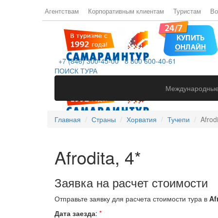
Агентствам
Корпоративным клиентам
Туристам
Во
+7 (846) 300-45-00
8 800 600-40-61
ПОИСК ТУРА
Международные
Главная
Страны
Хорватия
Тучепи
Afrodi
Afrodita, 4*
Заявка на расчет стоимости
Отправьте заявку для расчета стоимости тура в
Afr
Дата заезда
:
*