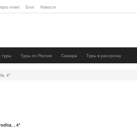
прос-ответ
Блог
Новости
 туры
Туры по России
Самара
Туры в рассрочку
ta, 4*
odita, , 4*