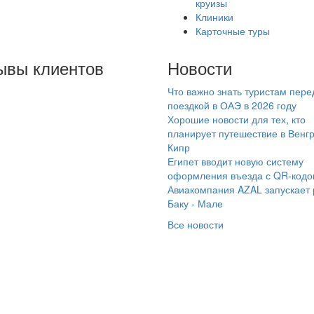
круизы
Клиники
Карточные туры
ывы клиентов
Новости
Что важно знать туристам пере
 на протяжении пяти
поездкой в ОАЭ в 2026 году
т отдыхаем только с
Хорошие новости для тех, кто
мараинтур.
планирует путешествие в Венг
Кипр
комендую нашего
Египет вводит новую систему
ссменного менеджера
оформления въезда с QR-код
гению. Всегда на
Авиакомпания AZAL запускает
язи, помощь в выборе
Баку - Мале
еля, или тура по
Все новости
лге, отпуск с ней
ановиться приятным и
мфортным, с самого
чало приобретения
тёвки. Спасибо