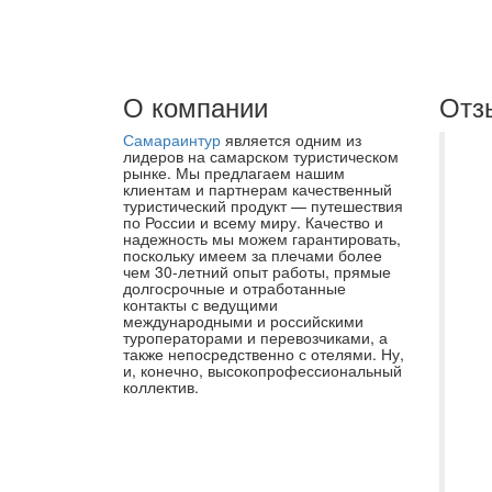
О компании
Отз
Самараинтур
является одним из
Мы
лидеров на самарском туристическом
рынке. Мы предлагаем нашим
ле
клиентам и партнерам качественный
туристический продукт — путешествия
Са
по России и всему миру. Качество и
Ре
надежность мы можем гарантировать,
поскольку имеем за плечами более
бе
чем 30-летний опыт работы, прямые
долгосрочные и отработанные
Ев
контакты с ведущими
св
международными и российскими
туроператорами и перевозчиками, а
от
также непосредственно с отелями. Ну,
и, конечно, высокопрофессиональный
Во
коллектив.
ст
ко
на
пу