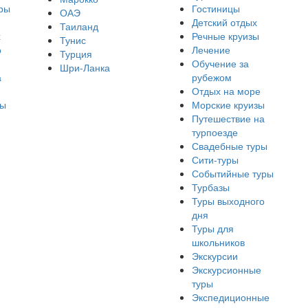
ры
Гостиницы
ОАЭ
Детский отдых
Таиланд
х
Речные круизы
Тунис
о
Лечение
Турция
Обучение за
Шри-Ланка
а
рубежом
Отдых на море
ры
Морские круизы
Путешествие на
турпоезде
Свадебные туры
Сити-туры
Событийные туры
Турбазы
Туры выходного
дня
Туры для
школьников
Экскурсии
Экскурсионные
туры
Экспедиционные